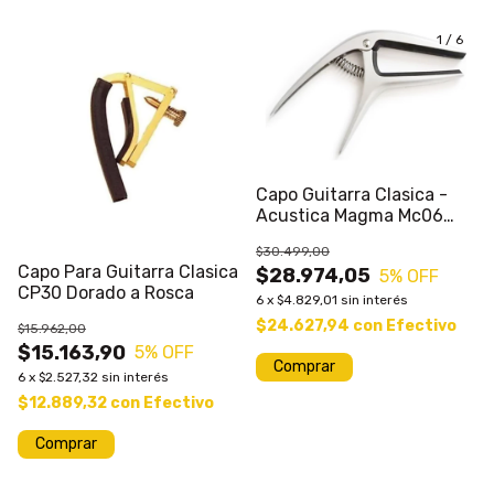
1
/
6
Capo Guitarra Clasica -
Acustica Magma Mc06
Universal
$30.499,00
Capo Para Guitarra Clasica
$28.974,05
5
% OFF
CP30 Dorado a Rosca
6
x
$4.829,01
sin interés
$24.627,94
con
Efectivo
$15.962,00
$15.163,90
5
% OFF
6
x
$2.527,32
sin interés
$12.889,32
con
Efectivo