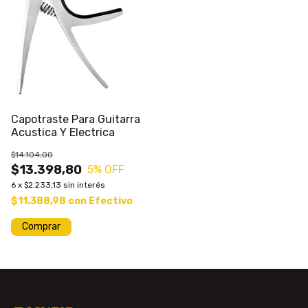
Capotraste Para Guitarra
Acustica Y Electrica
$14.104,00
$13.398,80
5
% OFF
6
x
$2.233,13
sin interés
$11.388,98
con
Efectivo