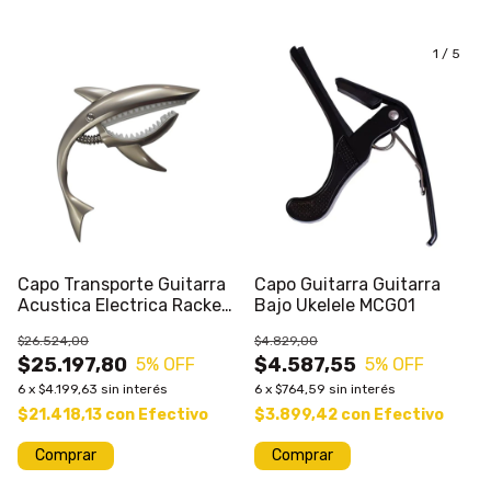
1
/
5
Capo Transporte Guitarra
Capo Guitarra Guitarra
Acustica Electrica Racker
Bajo Ukelele MCG01
SC-4 Shark Tiburon
$26.524,00
$4.829,00
$25.197,80
$4.587,55
5
% OFF
5
% OFF
6
x
$4.199,63
sin interés
6
x
$764,59
sin interés
$21.418,13
con
Efectivo
$3.899,42
con
Efectivo
Comprar