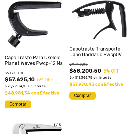
1
/
3
Capotraste Transporte
Capo Daddario Pwcp09
Capo Traste Para Ukelele
Guitarra Electric
Planet Waves Pwcp-12 Ns
$71.790,00
$68.200,50
5
% OFF
$60.658,00
6
x
$11.366,75
sin interés
$57.625,10
5
% OFF
$57.970,43
con
Efectivo
6
x
$9.604,18
sin interés
$48.981,34
con
Efectivo
1
/
5