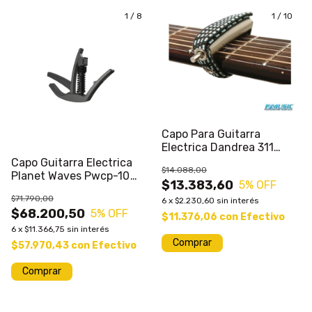
1
/
8
1
/
10
Capo Para Guitarra
Electrica Dandrea 311
Elastico
Capo Guitarra Electrica
$14.088,00
Planet Waves Pwcp-10
$13.383,60
5
% OFF
Bronce
$71.790,00
6
x
$2.230,60
sin interés
$68.200,50
5
% OFF
$11.376,06
con
Efectivo
6
x
$11.366,75
sin interés
$57.970,43
con
Efectivo
Comprar