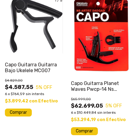
1
/
5
Capo Guitarra Guitarra
Bajo Ukelele MCG07
$4.829,00
Capo Guitarra Planet
$4.587,55
5
% OFF
Waves Pwcp-14 Ns
6
x
$764,59
sin interés
Afinacion Celta Dadgad
$65.999,00
$3.899,42
con
Efectivo
$62.699,05
5
% OFF
Comprar
6
x
$10.449,84
sin interés
$53.294,19
con
Efectivo