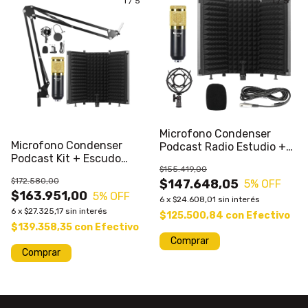
1
/
5
1
/
5
Microfono Condenser
Microfono Condenser
Podcast Radio Estudio +
Podcast Kit + Escudo
Escudo Acustico
$155.419,00
Acustico Liqm#
$172.580,00
$147.648,05
5
% OFF
$163.951,00
5
% OFF
6
x
$24.608,01
sin interés
6
x
$27.325,17
sin interés
$125.500,84
con
Efectivo
$139.358,35
con
Efectivo
Comprar
Comprar