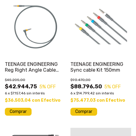
TEENAGE ENGINEERING
TEENAGE ENGINEERING
Reg Right Angle Cable
Sync cable Kit 150mm
Audio
$45.205,00
$93.470,00
$42.944,75
$88.796,50
5
% OFF
5
% OFF
6
x
$7.157,46
sin interés
6
x
$14.799,42
sin interés
$36.503,04
con
Efectivo
$75.477,03
con
Efectivo