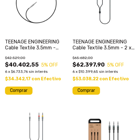
TEENAGE ENGINEERING
TEENAGE ENGINEERING
Cable Textile 3.5mm -
Cable Textile 3.5mm - 2 x
3.5mm
RCA
$42.529,00
$65.682,00
$40.402,55
$62.397,90
5
% OFF
5
% OFF
6
x
$6.733,76
sin interés
6
x
$10.399,65
sin interés
$34.342,17
con
Efectivo
$53.038,22
con
Efectivo