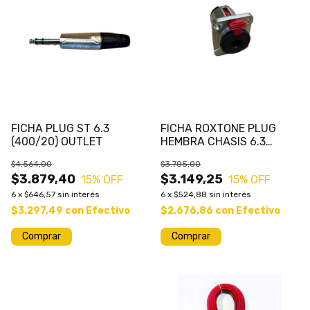
FICHA PLUG ST 6.3
FICHA ROXTONE PLUG
(400/20) OUTLET
HEMBRA CHASIS 6.3
OUTLET
$4.564,00
$3.705,00
$3.879,40
$3.149,25
15
% OFF
15
% OFF
6
x
$646,57
sin interés
6
x
$524,88
sin interés
$3.297,49
con
Efectivo
$2.676,86
con
Efectivo