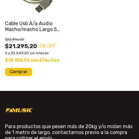
Cable Usb A/a Audio
Macho/macho Largo 5
Metros
$22.416,00
$21.295,20
5
% OFF
6
x
$3.549,20
sin interés
$18.100,92
con
Efectivo
Comprar
Para productos que pesen más de 20kg y/o midan más
de 1 metro de largo, contactarnos previo a la compra
para cotizar el envío.