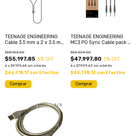
TEENAGE ENGINEERING
TEENAGE ENGINEERING
Cable 3.5 mm a 2 x 3.5 mm
MC3 PO Sync Cable pack x
Spliter Stereo
3 MIni Cable Stereo 3.5
$58.103,00
$50.524,00
$55.197,85
$47.997,80
5
% OFF
5
% OFF
6
x
$9.199,64
sin interés
6
x
$7.999,63
sin interés
$46.918,17
con
Efectivo
$40.798,13
con
Efectivo
1
/
5