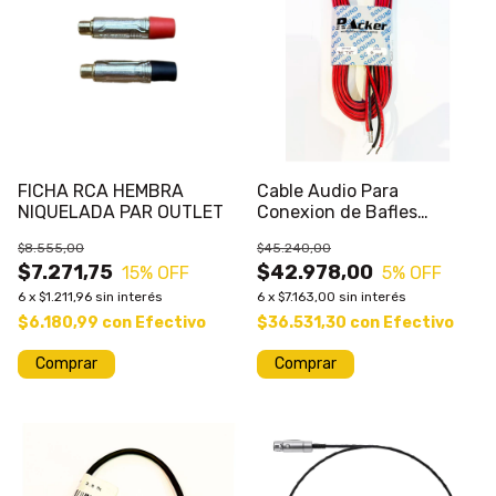
FICHA RCA HEMBRA
Cable Audio Para
NIQUELADA PAR OUTLET
Conexion de Bafles
Bipolar Chicote Libre x 6
$8.555,00
$45.240,00
Mts
$7.271,75
$42.978,00
15
% OFF
5
% OFF
6
x
$1.211,96
sin interés
6
x
$7.163,00
sin interés
$6.180,99
con
Efectivo
$36.531,30
con
Efectivo