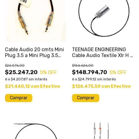
Cable Audio 20 cmts Mini
TEENAGE ENGINEERING
Plug 3.5 a Mini Plug 3.5
Cable Audio Textile Xlr H -
Ficha Metalica
Xlr Macho
$26.576,00
$156.626,00
$25.247,20
$148.794,70
5
% OFF
5
% OFF
6
x
$4.207,87
sin interés
6
x
$24.799,12
sin interés
$21.460,12
con
Efectivo
$126.475,50
con
Efectivo