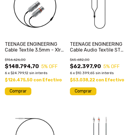
TEENAGE ENGINEERING
TEENAGE ENGINEERING
Cable Textile 3.5mm - Xlr
Cable Audio Textile ST
Hembra
3.5mm - 2 x M 6.35mm
$156.626,00
$65.682,00
$148.794,70
$62.397,90
5
% OFF
5
% OFF
6
x
$24.799,12
sin interés
6
x
$10.399,65
sin interés
$126.475,50
con
Efectivo
$53.038,22
con
Efectivo