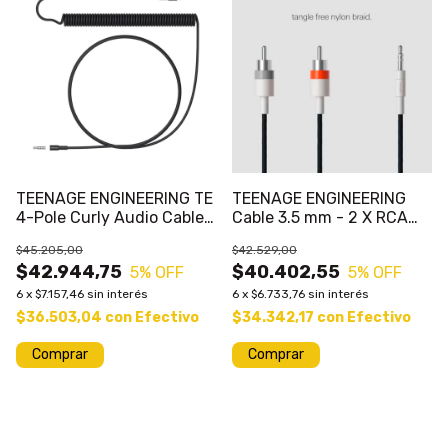
TEENAGE ENGINEERING TE
TEENAGE ENGINEERING
4-Pole Curly Audio Cable
Cable 3.5 mm - 2 X RCA
Audio
1.2mts
$45.205,00
$42.529,00
$42.944,75
$40.402,55
5
% OFF
5
% OFF
6
x
$7.157,46
sin interés
6
x
$6.733,76
sin interés
$36.503,04
con
Efectivo
$34.342,17
con
Efectivo