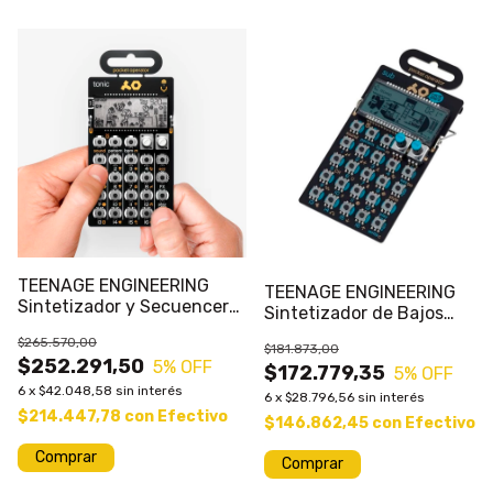
TEENAGE ENGINEERING
TEENAGE ENGINEERING
Sintetizador y Secuencer
Sintetizador de Bajos
PO-32 Tonic Pocket
Portatil PO-14 Sub Pocket
$265.570,00
Operator
$181.873,00
Operator 15 Sonidos
$252.291,50
5
% OFF
$172.779,35
5
% OFF
6
x
$42.048,58
sin interés
6
x
$28.796,56
sin interés
$214.447,78
con
Efectivo
$146.862,45
con
Efectivo