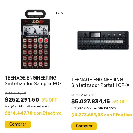
1
/
3
TEENAGE ENGINEERING
TEENAGE ENGINEERING
Sintetizador Sampler PO-
Sintetizador Portatil OP-XY
28 Robot Pocket Operator
Secuenciador
$265.570,00
$5.292.457,00
$252.291,50
5
% OFF
$5.027.834,15
5
% OFF
6
x
$42.048,58
sin interés
6
x
$837.972,36
sin interés
$214.447,78
con
Efectivo
$4.273.659,03
con
Efectivo