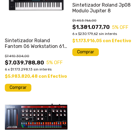
Sintetizador Roland Jp08
Modulo Jupiter 8
$1.453.766,00
$1.381.077,70
5
% OFF
6
x
$230.179,62
sin interés
Sintetizador Roland
$1.173.916,05
con
Efectivo
Fantom 06 Workstation 61
Teclas
$7.410.304,00
$7.039.788,80
5
% OFF
6
x
$1.173.298,13
sin interés
$5.983.820,48
con
Efectivo
1
/
3