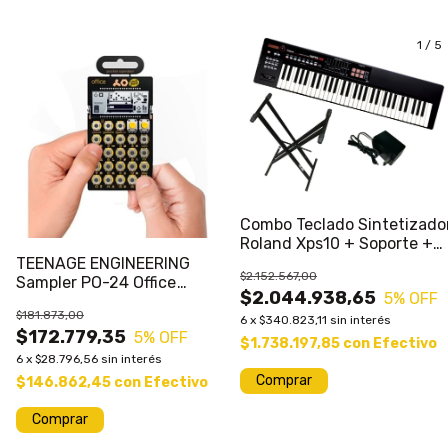
1
/
5
Combo Teclado Sintetizado
Roland Xps10 + Soporte +
Fuente
TEENAGE ENGINEERING
$2.152.567,00
Sampler PO-24 Office
$2.044.938,65
5
% OFF
Pocket Operator 16 Sonidos
$181.873,00
6
x
$340.823,11
sin interés
$172.779,35
5
% OFF
$1.738.197,85
con
Efectivo
6
x
$28.796,56
sin interés
$146.862,45
con
Efectivo