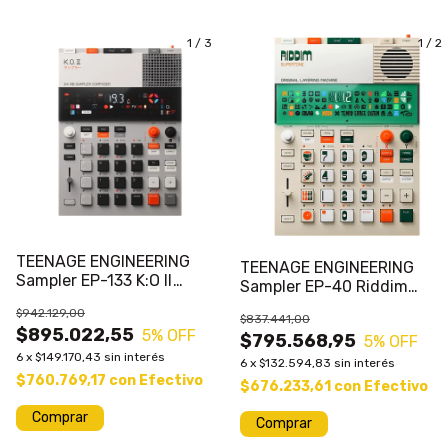
1
/
3
1
/
2
TEENAGE ENGINEERING
TEENAGE ENGINEERING
Sampler EP-133 K:O II
Sampler EP-40 Riddim
CHAMP EDITION
Supertone 128MB
$942.129,00
$837.441,00
Sintetizador
$895.022,55
5
% OFF
$795.568,95
5
% OFF
6
x
$149.170,43
sin interés
6
x
$132.594,83
sin interés
$760.769,17
con
Efectivo
$676.233,61
con
Efectivo