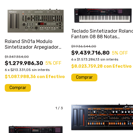
1
/
3
Teclado Sintetizador Rolan
Fantom 08 88 Notas
Roland Sh01a Modulo
Workstation
Sintetizador Arpegiador
$9.936.544,00
$9.439.716,80
Boutique
5
% OFF
$1.347.354,00
6
x
$1.573.286,13
sin interés
$1.279.986,30
5
% OFF
$8.023.759,28
con
Efectivo
6
x
$213.331,05
sin interés
$1.087.988,36
con
Efectivo
1
/
3
1
/
5