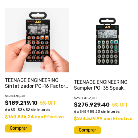
TEENAGE ENGINEERING
TEENAGE ENGINEERING
Sintetizador PO-16 Factory
Sampler PO-35 Speak
Pocket Operator 15 Sonidos
Pocket Operator
$199.178,00
$290.452,00
$189.219,10
5
% OFF
$275.929,40
5
% OFF
6
x
$31.536,52
sin interés
6
x
$45.988,23
sin interés
$160.836,24
con
Efectivo
$234.539,99
con
Efectivo