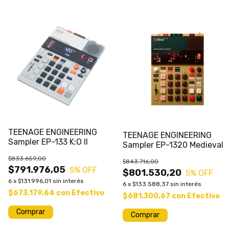
TEENAGE ENGINEERING
TEENAGE ENGINEERING
Sampler EP-133 K:O II
Sampler EP-1320 Medieval
$833.659,00
$843.716,00
$791.976,05
5
% OFF
$801.530,20
5
% OFF
6
x
$131.996,01
sin interés
6
x
$133.588,37
sin interés
$673.179,64
con
Efectivo
$681.300,67
con
Efectivo