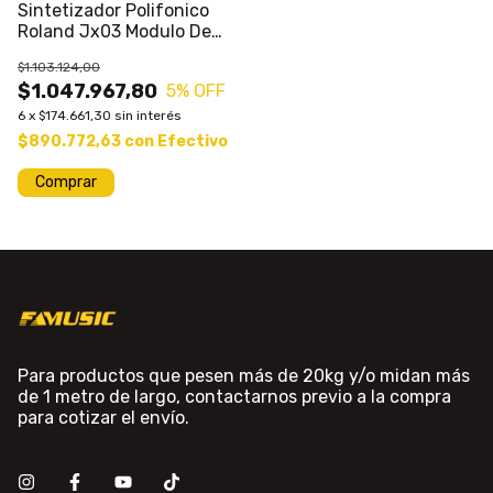
Sintetizador Polifonico
Roland Jx03 Modulo De
Sonido
$1.103.124,00
$1.047.967,80
5
% OFF
6
x
$174.661,30
sin interés
$890.772,63
con
Efectivo
Para productos que pesen más de 20kg y/o midan más
de 1 metro de largo, contactarnos previo a la compra
para cotizar el envío.