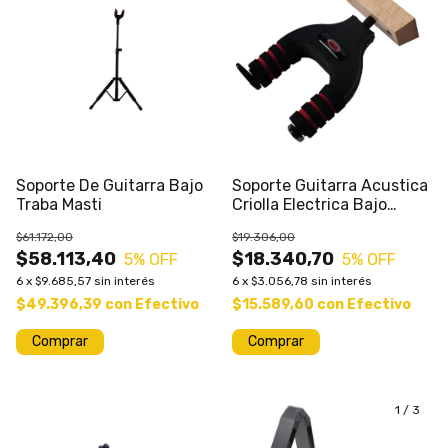
Soporte De Guitarra Bajo
Soporte Guitarra Acustica
Traba Masti
Criolla Electrica Bajo
MMG02 p/ Pared Base
$61.172,00
$19.306,00
Madera con Traba
$58.113,40
$18.340,70
5
% OFF
5
% OFF
6
x
$9.685,57
sin interés
6
x
$3.056,78
sin interés
$49.396,39
con
Efectivo
$15.589,60
con
Efectivo
Comprar
1
/
3