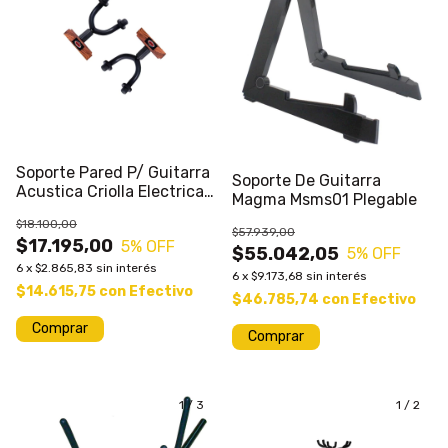
Soporte Pared P/ Guitarra
Soporte De Guitarra
Acustica Criolla Electrica
Magma Msms01 Plegable
Bajo MMG20 Para Pared
$18.100,00
Pack x 2 unidades
$57.939,00
$17.195,00
5
% OFF
$55.042,05
5
% OFF
6
x
$2.865,83
sin interés
6
x
$9.173,68
sin interés
$14.615,75
con
Efectivo
$46.785,74
con
Efectivo
Comprar
1
/
3
1
/
2