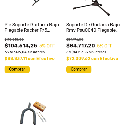
Pie Soporte Guitarra Bajo
Soporte De Guitarra Bajo
Plegable Racker P/5
Rmv Psu0040 Plegable
Instrumentos
Con Cuello
$110.015,00
$89.176,00
$104.514,25
$84.717,20
5
% OFF
5
% OFF
6
x
$17.419,04
sin interés
6
x
$14.119,53
sin interés
$88.837,11
con
Efectivo
$72.009,62
con
Efectivo
Comprar
Comprar