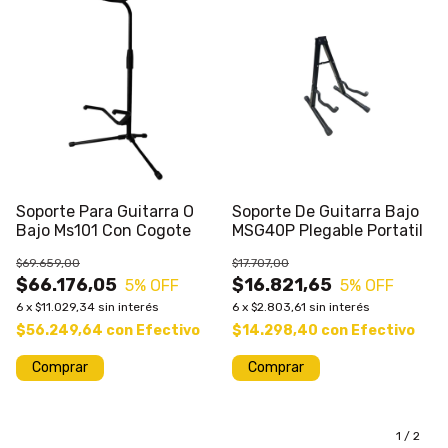
Soporte Para Guitarra O
Soporte De Guitarra Bajo
Bajo Ms101 Con Cogote
MSG40P Plegable Portatil
$69.659,00
$17.707,00
$66.176,05
$16.821,65
5
% OFF
5
% OFF
6
x
$11.029,34
sin interés
6
x
$2.803,61
sin interés
$56.249,64
con
Efectivo
$14.298,40
con
Efectivo
Comprar
Comprar
1
/
2