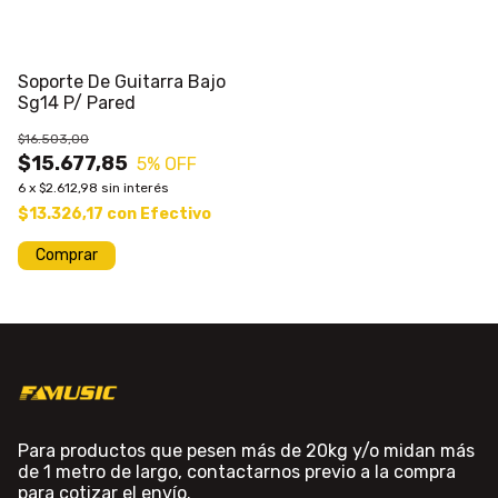
Soporte De Guitarra Bajo
Sg14 P/ Pared
$16.503,00
$15.677,85
5
% OFF
6
x
$2.612,98
sin interés
$13.326,17
con
Efectivo
Para productos que pesen más de 20kg y/o midan más
de 1 metro de largo, contactarnos previo a la compra
para cotizar el envío.