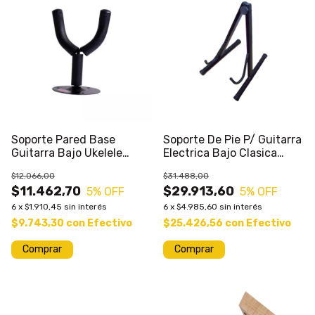
Soporte Pared Base
Soporte De Pie P/ Guitarra
Guitarra Bajo Ukelele
Electrica Bajo Clasica
Charango
Acustica P
$12.066,00
$31.488,00
$11.462,70
$29.913,60
5
% OFF
5
% OFF
6
x
$1.910,45
sin interés
6
x
$4.985,60
sin interés
$9.743,30
con
Efectivo
$25.426,56
con
Efectivo
Comprar