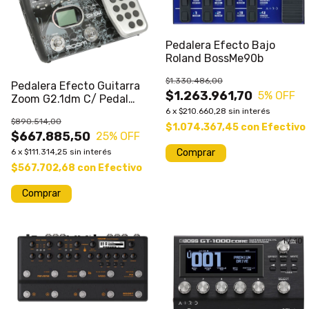
Pedalera Efecto Bajo
Roland BossMe90b
$1.330.486,00
Pedalera Efecto Guitarra
$1.263.961,70
5
% OFF
Zoom G2.1dm C/ Pedal
Expresion
6
x
$210.660,28
sin interés
$890.514,00
$1.074.367,45
con
Efectivo
$667.885,50
25
% OFF
6
x
$111.314,25
sin interés
$567.702,68
con
Efectivo
Comprar
1
/
10