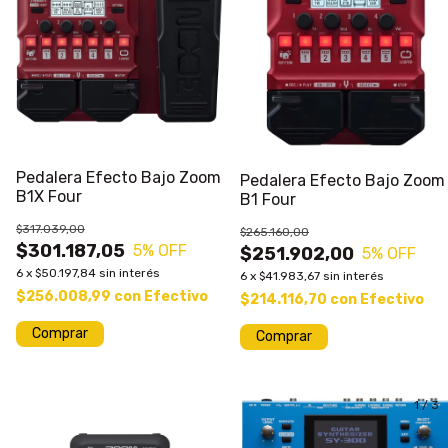
Pedalera Efecto Bajo Zoom
Pedalera Efecto Bajo Zoom
B1X Four
B1 Four
$317.039,00
$265.160,00
$301.187,05
5
% OFF
$251.902,00
5
% OFF
6
x
$50.197,84
sin interés
6
x
$41.983,67
sin interés
$256.008,99
con
Efectivo
$214.116,70
con
Efectivo
Comprar
Comprar
1
/
3