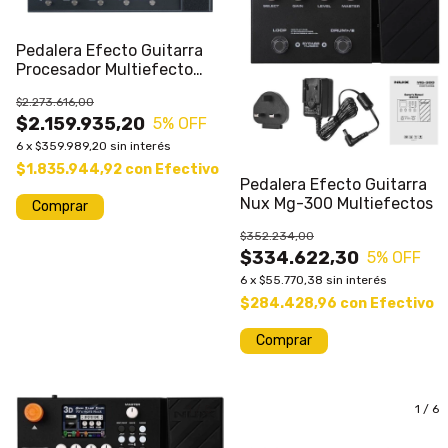
Pedalera Efecto Guitarra
Procesador Multiefecto
Boss Gx100
$2.273.616,00
$2.159.935,20
5
% OFF
6
x
$359.989,20
sin interés
$1.835.944,92
con
Efectivo
Pedalera Efecto Guitarra
Nux Mg-300 Multiefectos
$352.234,00
$334.622,30
5
% OFF
6
x
$55.770,38
sin interés
$284.428,96
con
Efectivo
1
/
5
1
/
6