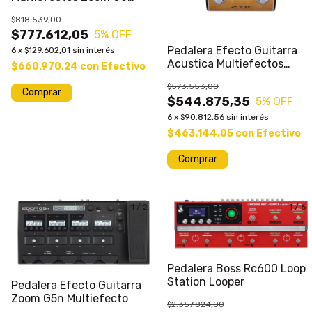
Pantalla Tactil Looper
$818.539,00
Interfa
$777.612,05
5
% OFF
Pedalera Efecto Guitarra
6
x
$129.602,01
sin interés
Acustica Multiefectos
$660.970,24
con
Efectivo
Zoom Ac2 Prm
$573.553,00
$544.875,35
5
% OFF
6
x
$90.812,56
sin interés
$463.144,05
con
Efectivo
Comprar
1
/
2
1
/
6
Pedalera Boss Rc600 Loop
Station Looper
Pedalera Efecto Guitarra
Zoom G5n Multiefecto
$2.357.824,00