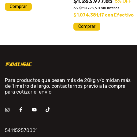
$1.263.977,85
5
% OFF
6
x
$210.662,98
sin interés
$1.074.381,17
con
Efectivo
Para productos que pesen más de 20kg y/o midan más
de 1 metro de largo, contactarnos previo a la compra
para cotizar el envío.
541152570001