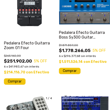
Pedalera Efecto Guitarra
Boss Sy300 Guitar
Synthesizer
Pedalera Efecto Guitarra
$1.871.859,00
Zoom G1 Four
$1.778.266,05
5
% OFF
$265.160,00
6
x
$296.377,68
sin interés
$251.902,00
5
% OFF
$1.511.526,14
con
Efectivo
6
x
$41.983,67
sin interés
$214.116,70
con
Efectivo
Comprar
1
/
4