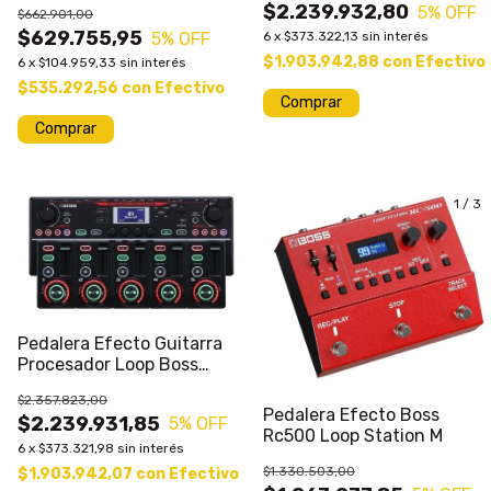
$2.239.932,80
5
% OFF
$662.901,00
$629.755,95
5
% OFF
6
x
$373.322,13
sin interés
$1.903.942,88
con
Efectivo
6
x
$104.959,33
sin interés
$535.292,56
con
Efectivo
1
/
3
1
/
3
Pedalera Efecto Guitarra
Procesador Loop Boss
Rc505 Mkii
$2.357.823,00
Pedalera Efecto Boss
$2.239.931,85
5
% OFF
Rc500 Loop Station M
6
x
$373.321,98
sin interés
$1.330.503,00
$1.903.942,07
con
Efectivo