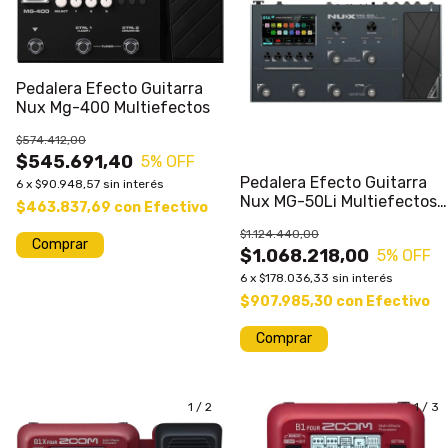
Pedalera Efecto Guitarra
Nux Mg-400 Multiefectos
$574.412,00
$545.691,40
5
% OFF
Pedalera Efecto Guitarra
6
x
$90.948,57
sin interés
Nux MG-50Li Multiefectos
$463.837,69
con
Efectivo
Colores
$1.124.440,00
$1.068.218,00
5
% OFF
6
x
$178.036,33
sin interés
$907.985,30
con
Efectivo
Comprar
1
/
2
1
/
3