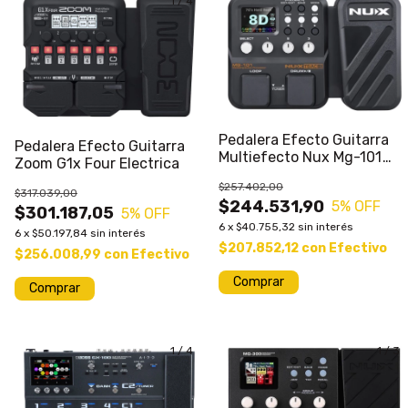
1
/
4
Pedalera Efecto Guitarra
Pedalera Efecto Guitarra
Multiefecto Nux Mg-101
Zoom G1x Four Electrica
Para Guitarra Usb Pedal
$257.402,00
Wah
$317.039,00
$244.531,90
5
% OFF
$301.187,05
5
% OFF
6
x
$40.755,32
sin interés
6
x
$50.197,84
sin interés
$207.852,12
con
Efectivo
$256.008,99
con
Efectivo
Comprar
1
/
4
1
/
3