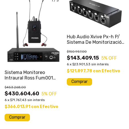
1
/
3
Hub Audio Xvive Px-h P/
Sistema De Monitorización
Px-system
$150.957,00
$143.409,15
5
% OFF
6
x
$23.901,53
sin interés
$121.897,78
con
Efectivo
Sistema Monitoreo
Intraural Ross Fum001
Uhf
$453.268,00
$430.604,60
5
% OFF
6
x
$71.767,43
sin interés
$366.013,91
con
Efectivo