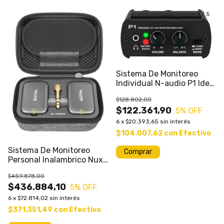
1
/
5
Sistema De Monitoreo
Individual N-audio P1 Ideal
In Ears
$128.802,00
$122.361,90
5
% OFF
6
x
$20.393,65
sin interés
$104.007,62
con
Efectivo
Sistema De Monitoreo
Personal Inalambrico Nux
B-7psm P/ In-e
$459.878,00
$436.884,10
5
% OFF
6
x
$72.814,02
sin interés
$371.351,49
con
Efectivo