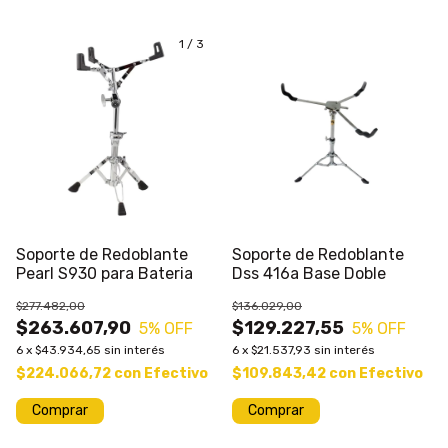
1
/
3
Soporte de Redoblante
Soporte de Redoblante
Pearl S930 para Bateria
Dss 416a Base Doble
$277.482,00
$136.029,00
$263.607,90
$129.227,55
5
% OFF
5
% OFF
6
x
$43.934,65
sin interés
6
x
$21.537,93
sin interés
$224.066,72
con
Efectivo
$109.843,42
con
Efectivo