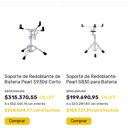
Soporte de Redoblante de
Soporte de Redoblante
Bateria Pearl S930d Corto
Pearl S830 para Bateria
$331.969,00
$210.201,00
$315.370,55
$199.690,95
5
% OFF
5
% OFF
6
x
$52.561,76
sin interés
6
x
$33.281,83
sin interés
$268.064,97
con
Efectivo
$169.737,31
con
Efectivo