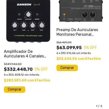
Preamp De Auriculares
Monitoreo Personal
Ma400n
$66.421,00
$63.099,95
5
% OFF
Amplificador De
6
x
$10.516,66
sin interés
Auriculares 4 Canales
$53.634,96
con
Efectivo
Samson Qh4
$349.946,00
$332.448,70
5
% OFF
6
x
$55.408,12
sin interés
$282.581,40
con
Efectivo
1
/
3