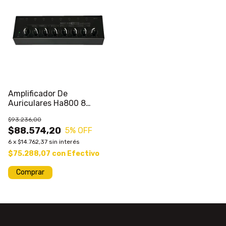
Amplificador De
Auriculares Ha800 8
Salidas
$93.236,00
$88.574,20
5
% OFF
6
x
$14.762,37
sin interés
$75.288,07
con
Efectivo