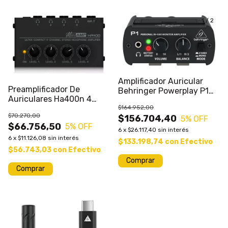
1
/
5
1
/
2
Amplificador Auricular
Preamplificador De
Behringer Powerplay P1
Auriculares Ha400n 4
Monitor In Ear
Salidas Stereo
$164.952,00
$70.270,00
$156.704,40
5
% OFF
$66.756,50
5
% OFF
6
x
$26.117,40
sin interés
6
x
$11.126,08
sin interés
$133.198,74
con
Efectivo
$56.743,03
con
Efectivo