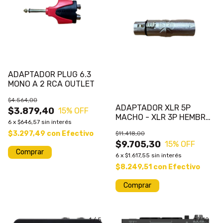
ADAPTADOR PLUG 6.3
MONO A 2 RCA OUTLET
$4.564,00
ADAPTADOR XLR 5P
$3.879,40
15
% OFF
MACHO - XLR 3P HEMBRA
6
x
$646,57
sin interés
OUTLET
$3.297,49
con
Efectivo
$11.418,00
$9.705,30
15
% OFF
6
x
$1.617,55
sin interés
$8.249,51
con
Efectivo
1
/
5
1
/
10