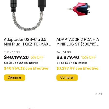
Adaptador USB-C a 3.5
ADAPTADOR 2 RCA H A
Mini Plug H QKZ TC-MAX
MINIPLUG ST (300/15)
Celular Monitoreo
OUTLET
$50.736,00
$4.564,00
$48.199,20
$3.879,40
5
% OFF
15
% OFF
6
x
$8.033,20
sin interés
6
x
$646,57
sin interés
$40.969,32
con
Efectivo
$3.297,49
con
Efectivo
1
/
2