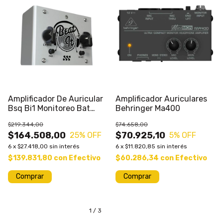
Amplificador De Auricular
Amplificador Auriculares
Bsq Bi1 Monitoreo Bat
Behringer Ma400
Sale%
$219.344,00
$74.658,00
$164.508,00
$70.925,10
25
% OFF
5
% OFF
6
x
$27.418,00
sin interés
6
x
$11.820,85
sin interés
$139.831,80
con
Efectivo
$60.286,34
con
Efectivo
Comprar
1
/
3