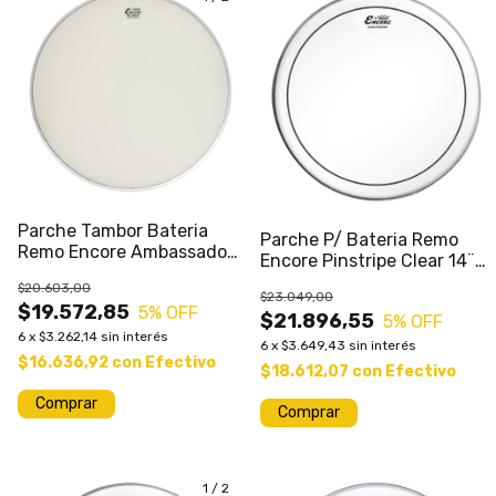
Parche Tambor Bateria
Parche P/ Bateria Remo
Remo Encore Ambassador
Encore Pinstripe Clear 14¨
Coated 14 Arena
Hidraulico
$20.603,00
$23.049,00
$19.572,85
5
% OFF
$21.896,55
5
% OFF
6
x
$3.262,14
sin interés
6
x
$3.649,43
sin interés
$16.636,92
con
Efectivo
$18.612,07
con
Efectivo
1
/
2