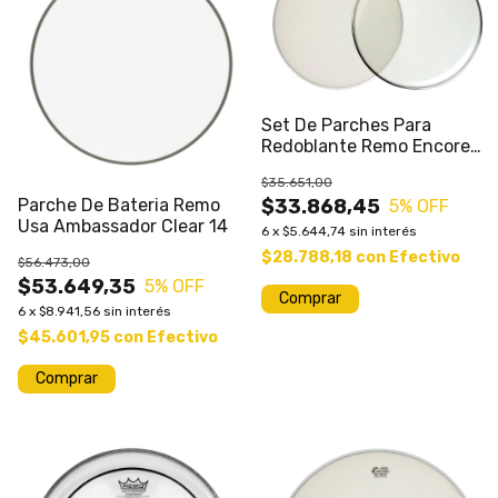
Set De Parches Para
Redoblante Remo Encore
Bs14pp Batidor+Bordonero
$35.651,00
$33.868,45
Parche De Bateria Remo
5
% OFF
Usa Ambassador Clear 14
6
x
$5.644,74
sin interés
$28.788,18
con
Efectivo
$56.473,00
$53.649,35
5
% OFF
6
x
$8.941,56
sin interés
$45.601,95
con
Efectivo