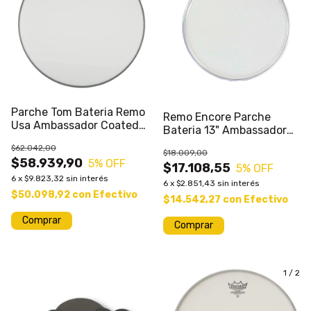
Parche Tom Bateria Remo
Remo Encore Parche
Usa Ambassador Coated
Bateria 13" Ambassador
16¨ Arenado
Clear
$62.042,00
$18.009,00
$58.939,90
5
% OFF
$17.108,55
5
% OFF
6
x
$9.823,32
sin interés
6
x
$2.851,43
sin interés
$50.098,92
con
Efectivo
$14.542,27
con
Efectivo
1
/
2