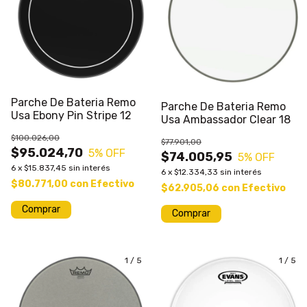
Parche De Bateria Remo
Parche De Bateria Remo
Usa Ebony Pin Stripe 12
Usa Ambassador Clear 18
$100.026,00
$77.901,00
$95.024,70
5
% OFF
$74.005,95
5
% OFF
6
x
$15.837,45
sin interés
6
x
$12.334,33
sin interés
$80.771,00
con
Efectivo
$62.905,06
con
Efectivo
1
/
5
1
/
5