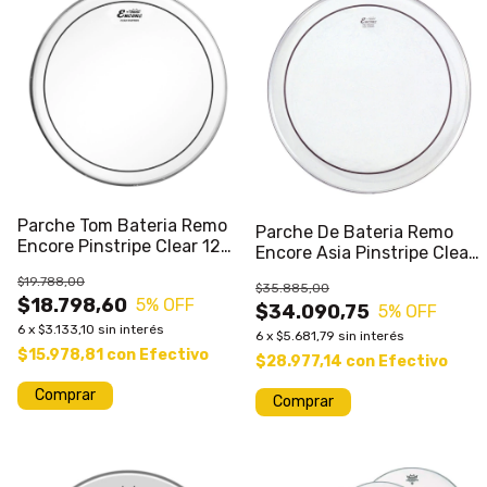
Parche Tom Bateria Remo
Parche De Bateria Remo
Encore Pinstripe Clear 12
Encore Asia Pinstripe Clear
Hidraulico
18
$19.788,00
$35.885,00
$18.798,60
5
% OFF
$34.090,75
5
% OFF
6
x
$3.133,10
sin interés
6
x
$5.681,79
sin interés
$15.978,81
con
Efectivo
$28.977,14
con
Efectivo