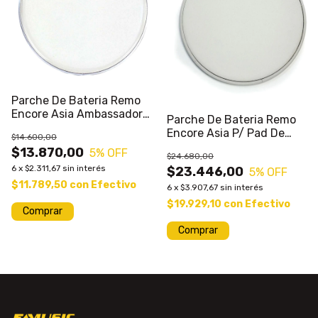
Parche De Bateria Remo
Encore Asia Ambassador
Parche De Bateria Remo
Clear 10
Encore Asia P/ Pad De
$14.600,00
Practica 6 PuLG
$13.870,00
5
% OFF
$24.680,00
6
x
$2.311,67
sin interés
$23.446,00
5
% OFF
$11.789,50
con
Efectivo
6
x
$3.907,67
sin interés
$19.929,10
con
Efectivo