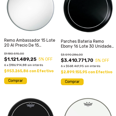
Remo Ambassador 15 Lote
Parches Bateria Remo
20 Al Precio De 15
Ebony 16 Lote 30 Unidades
Unidades
Sale%
$1.180.515,00
$3.590.286,00
$1.121.489,25
5
% OFF
$3.410.771,70
5
% OFF
6
x
$186.914,88
sin interés
6
x
$568.461,95
sin interés
$953.265,86
con
Efectivo
$2.899.155,95
con
Efectivo