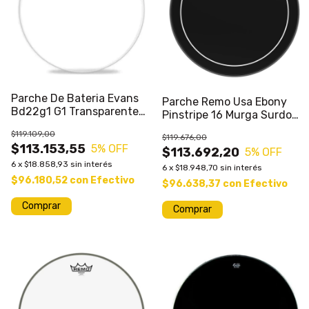
Parche De Bateria Evans
Parche Remo Usa Ebony
Bd22g1 G1 Transparente
Pinstripe 16 Murga Surdo
22 Pulgadas P
Sale%
$119.109,00
$119.676,00
$113.153,55
5
% OFF
$113.692,20
5
% OFF
6
x
$18.858,93
sin interés
6
x
$18.948,70
sin interés
$96.180,52
con
Efectivo
$96.638,37
con
Efectivo