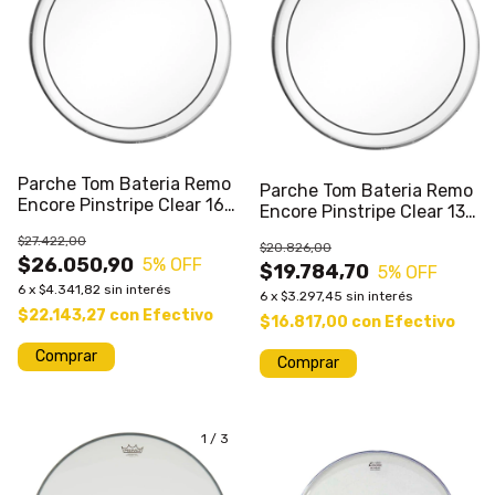
Parche Tom Bateria Remo
Parche Tom Bateria Remo
Encore Pinstripe Clear 16
Encore Pinstripe Clear 13
Hidraulico
Hidraulico
$27.422,00
$20.826,00
$26.050,90
5
% OFF
$19.784,70
5
% OFF
6
x
$4.341,82
sin interés
6
x
$3.297,45
sin interés
$22.143,27
con
Efectivo
$16.817,00
con
Efectivo
1
/
3