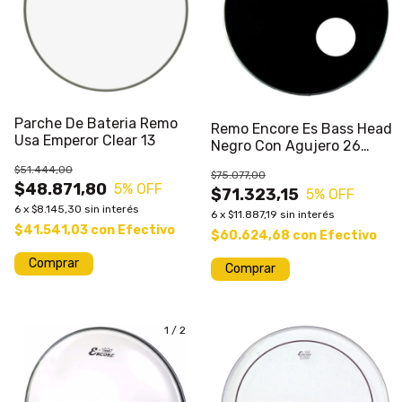
Parche De Bateria Remo
Remo Encore Es Bass Head
Usa Emperor Clear 13
Negro Con Agujero 26
Pulgadas
$51.444,00
$75.077,00
$48.871,80
5
% OFF
$71.323,15
5
% OFF
6
x
$8.145,30
sin interés
6
x
$11.887,19
sin interés
$41.541,03
con
Efectivo
$60.624,68
con
Efectivo
1
/
2