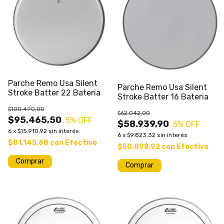
Parche Remo Usa Silent
Parche Remo Usa Silent
Stroke Batter 22 Bateria
Stroke Batter 16 Bateria
$100.490,00
$62.042,00
$95.465,50
5
% OFF
$58.939,90
5
% OFF
6
x
$15.910,92
sin interés
6
x
$9.823,32
sin interés
$81.145,68
con
Efectivo
$50.098,92
con
Efectivo