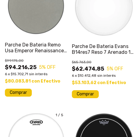
Parche De Bateria Remo
Parche De Bateria Evans
Usa Emperor Renaissance
B14res7 Reso 7 Arenado 14
16
Pulgadas
$99.175,00
$65.763,00
$94.216,25
5
% OFF
$62.474,85
5
% OFF
6
x
$15.702,71
sin interés
6
x
$10.412,48
sin interés
$80.083,81
con
Efectivo
$53.103,62
con
Efectivo
1
/
5