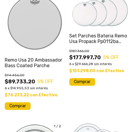
Set Parches Bateria Remo
Usa Propack Pp0112ba
12+13+14+16
$187.366,00
$177.997,70
5
% OFF
Remo Usa 20 Ambassador
6
x
$29.666,28
sin interés
Bass Coated Parche
$151.298,05
con
Efectivo
$94.456,00
$89.733,20
5
% OFF
6
x
$14.955,53
sin interés
$76.273,22
con
Efectivo
1
/
2