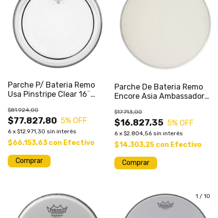
Parche P/ Bateria Remo
Parche De Bateria Remo
Usa Pinstripe Clear 16¨
Encore Asia Ambassador
Hidraulico
Coated 12
$81.924,00
$17.713,00
$77.827,80
5
% OFF
$16.827,35
5
% OFF
6
x
$12.971,30
sin interés
6
x
$2.804,56
sin interés
$66.153,63
con
Efectivo
$14.303,25
con
Efectivo
1
/
10