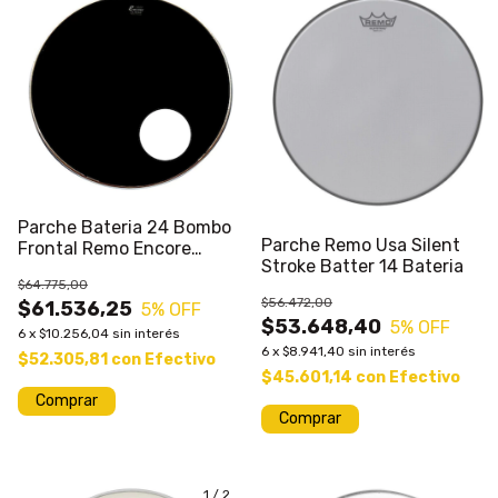
Parche Bateria 24 Bombo
Parche Remo Usa Silent
Frontal Remo Encore
Stroke Batter 14 Bateria
Ebony C/ Aguje
$64.775,00
$56.472,00
$61.536,25
5
% OFF
$53.648,40
5
% OFF
6
x
$10.256,04
sin interés
6
x
$8.941,40
sin interés
$52.305,81
con
Efectivo
$45.601,14
con
Efectivo
1
/
2