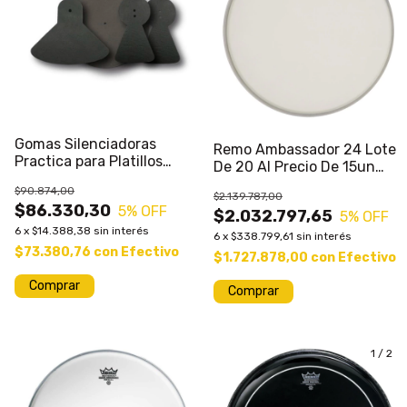
Gomas Silenciadoras
Remo Ambassador 24 Lote
Practica para Platillos
De 20 Al Precio De 15un
Sound OFF SPM SOP x 4
Ideal Murga
$90.874,00
$2.139.787,00
$86.330,30
5
% OFF
$2.032.797,65
5
% OFF
6
x
$14.388,38
sin interés
6
x
$338.799,61
sin interés
$73.380,76
con
Efectivo
$1.727.878,00
con
Efectivo
1
/
2