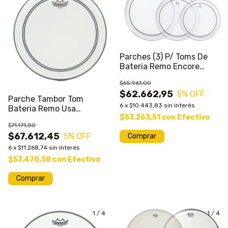
Parches (3) P/ Toms De
Bateria Remo Encore
Propack Pinstripe
$65.961,00
$62.662,95
5
% OFF
Parche Tambor Tom
6
x
$10.443,83
sin interés
Bateria Remo Usa
$53.263,51
con
Efectivo
Powerstroke 3 Coated 14
$71.171,00
$67.612,45
5
% OFF
6
x
$11.268,74
sin interés
$57.470,58
con
Efectivo
1
/
4
1
/
4