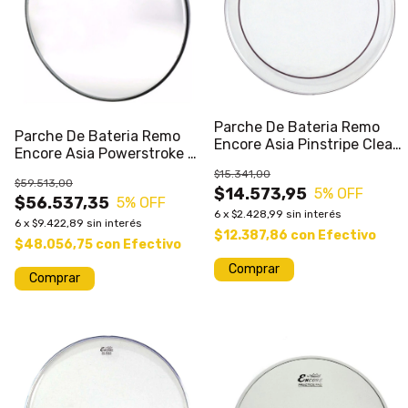
Parche De Bateria Remo
Parche De Bateria Remo
Encore Asia Pinstripe Clear
Encore Asia Powerstroke 3
8 Pulgada
22 Pulgadas
$15.341,00
$59.513,00
$14.573,95
5
% OFF
$56.537,35
5
% OFF
6
x
$2.428,99
sin interés
6
x
$9.422,89
sin interés
$12.387,86
con
Efectivo
$48.056,75
con
Efectivo