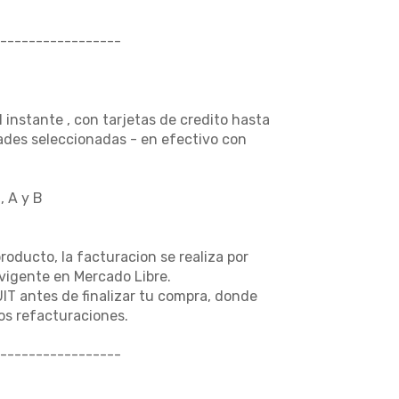
-----------------
nstante , con tarjetas de credito hasta
dades seleccionadas - en efectivo con
, A y B
producto, la facturacion se realiza por
vigente en Mercado Libre.
UIT antes de finalizar tu compra, donde
s refacturaciones.
-----------------