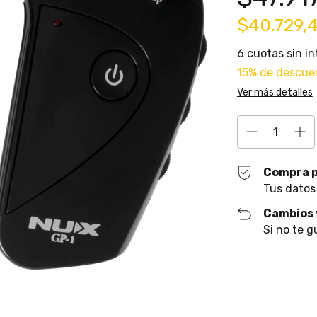
$40.729,
6
cuotas sin i
15% de descue
Ver más detalles
Compra 
Tus datos
Cambios 
Si no te g