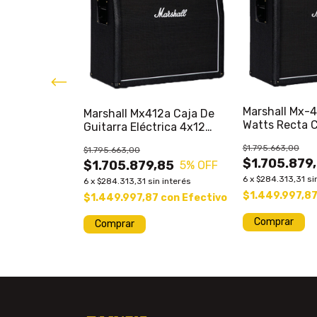
DESCUENTO
uitarra
Marshall Mx-
Marshall Mx412a Caja De
 Benson Twin
Watts Recta C
Guitarra Eléctrica 4x12
Liqp#
240w Liqp#
$1.795.663,00
$1.795.663,00
,00
10
% OFF
$1.705.879
$1.705.879,85
5
% OFF
n interés
6
x
$284.313,31
si
6
x
$284.313,31
sin interés
5
con
Efectivo
$1.449.997,8
$1.449.997,87
con
Efectivo
Comprar
Comprar