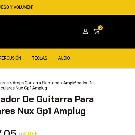
 PESO Y VOLUMEN)
0
 PERCUSIÓN
TECLAS
AUDIO
dores
>
Amps Guitarra Electrica
>
Amplificador De
riculares Nux Gp1 Amplug
cador De Guitarra Para
ares Nux Gp1 Amplug
7,05
5
% OFF