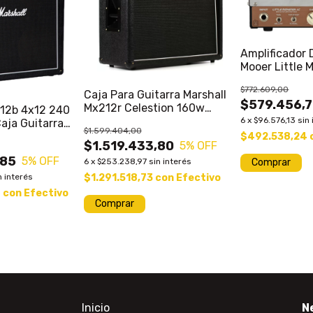
Amplificador 
Mooer Little 
Cabezal 5wat
$772.609,00
Caja Para Guitarra Marshall
$579.456,
Mx212r Celestion 160w
412b 4x12 240
Liqp# Prm
6
x
$96.576,13
sin
aja Guitarra
$1.599.404,00
$492.538,24
$1.519.433,80
5
% OFF
,85
5
% OFF
6
x
$253.238,97
sin interés
$1.291.518,73
con
Efectivo
n interés
7
con
Efectivo
Comprar
Inicio
N