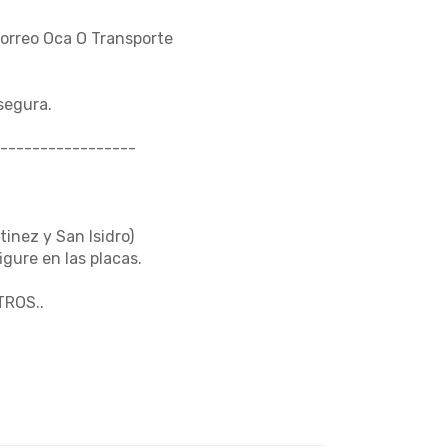
Correo Oca O Transporte
segura.
-----------------
tinez y San Isidro)
gure en las placas.
ROS..