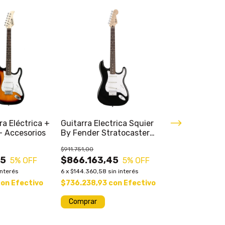
a Eléctrica +
Guitarra Electrica Squier
Bajo 4 Cuerd
+ Accesorios
By Fender Stratocaster
Eb0 Sg De Ca
Bullet Lrl
$911.751,00
$1.087.515,00
05
$866.163,45
$1.033.139
5
% OFF
5
% OFF
interés
6
x
$144.360,58
sin interés
6
x
$172.189,88
si
con
Efectivo
$736.238,93
con
Efectivo
$878.168,36
Comprar
Comprar