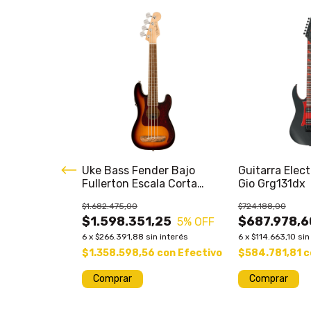
io Technica
Uke Bass Fender Bajo
Guitarra Elect
nser C/
Fullerton Escala Corta
Gio Grg131dx
che
20.25"
$1.682.475,00
$724.188,00
0
10
% OFF
$1.598.351,25
$687.978,6
5
% OFF
 interés
6
x
$266.391,88
sin interés
6
x
$114.663,10
sin
on
Efectivo
$1.358.598,56
con
Efectivo
$584.781,81
c
Comprar
Comprar