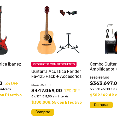
rica Ibanez
Combo Guitarr
PRODUCTO CON DESCUENTO
Amplificador 
Guitarra Acústica Fender
Fa-125 Pack + Accesorios
$382.839,00
0
$363.697,
5
% OFF
$536.060,00
 interés
6
x
$60.616,18
sin 
$447.069,00
17
% OFF
on
Efectivo
$309.142,49
6
x
$74.511,50
sin interés
$380.008,65
con
Efectivo
Comprar
Comprar