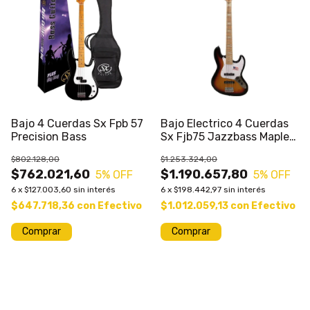
Bajo 4 Cuerdas Sx Fpb 57
Bajo Electrico 4 Cuerdas
Precision Bass
Sx Fjb75 Jazzbass Maple
1975
$802.128,00
$1.253.324,00
$762.021,60
$1.190.657,80
5
% OFF
5
% OFF
6
x
$127.003,60
sin interés
6
x
$198.442,97
sin interés
$647.718,36
con
Efectivo
$1.012.059,13
con
Efectivo
Comprar
Comprar