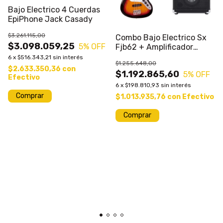
Bajo Electrico 4 Cuerdas
EpiPhone Jack Casady
$3.261.115,00
Combo Bajo Electrico Sx
$3.098.059,25
5
% OFF
Fjb62 + Amplificador
Hartke +acces
6
x
$516.343,21
sin interés
$1.255.648,00
$2.633.350,36
con
$1.192.865,60
5
% OFF
Efectivo
6
x
$198.810,93
sin interés
Comprar
$1.013.935,76
con
Efectivo
Comprar