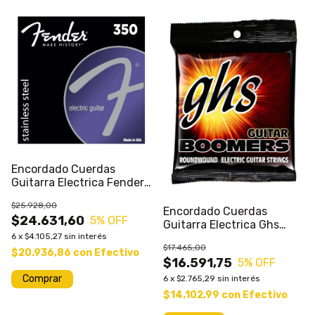
Encordado Cuerdas
Guitarra Electrica Fender
350 Calibres Varios
$25.928,00
Encordado Cuerdas
$24.631,60
5
% OFF
Guitarra Electrica Ghs
6
x
$4.105,27
sin interés
Boomers Varios Calibres
$17.465,00
$20.936,86
con
Efectivo
$16.591,75
5
% OFF
Comprar
6
x
$2.765,29
sin interés
$14.102,99
con
Efectivo