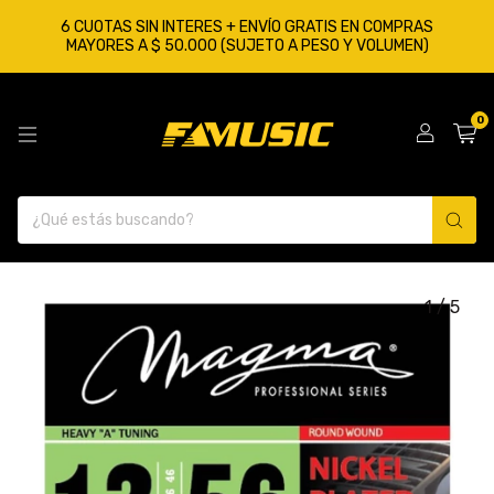
6 CUOTAS SIN INTERES + ENVÍO GRATIS EN COMPRAS
MAYORES A $ 50.000 (SUJETO A PESO Y VOLUMEN)
0
1
/
5