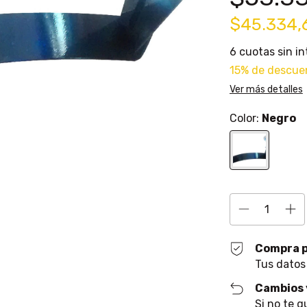
$45.334,
6
cuotas sin i
15% de descue
Ver más detalles
Color:
Negro
Compra 
Tus datos
Cambios 
Si no te g