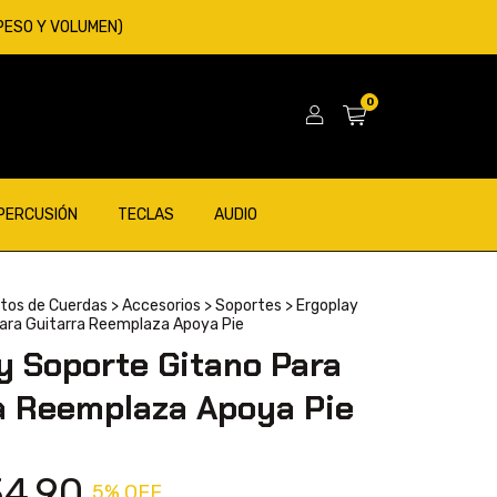
 PESO Y VOLUMEN)
0
 PERCUSIÓN
TECLAS
AUDIO
tos de Cuerdas
>
Accesorios
>
Soportes
>
Ergoplay
ara Guitarra Reemplaza Apoya Pie
y Soporte Gitano Para
a Reemplaza Apoya Pie
4,90
5
% OFF