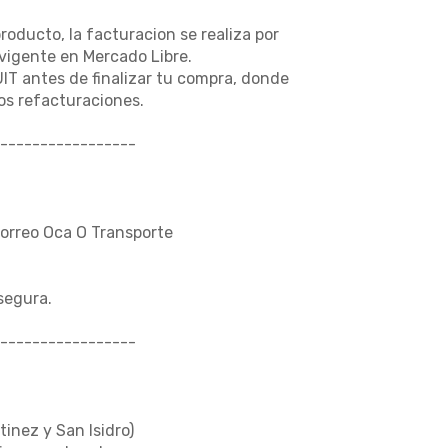
producto, la facturacion se realiza por
vigente en Mercado Libre.
UIT antes de finalizar tu compra, donde
s refacturaciones.
-----------------
Correo Oca O Transporte
segura.
-----------------
tinez y San Isidro)