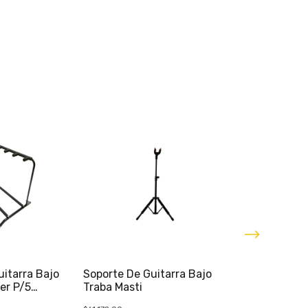
Soporte Pie G
Electrica O B
Portatil
$20.352,00
uitarra Bajo
Soporte De Guitarra Bajo
$19.334,4
er P/5
Traba Masti
6
x
$3.222,40
sin 