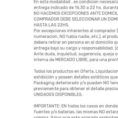
En esta modalidad , es condicion necesaria
entrega indicado de 16.30 a 22 hs. durante
NO HACEMOS EXCEPCIONES ANTE DOMICIL
COMPRADOR DEBE SELECCIONAR UN DOMIC
HASTA LAS 22HS.
Por excepciones inherentes al comprador ( 
numeracion, NO habia nadie, etc.), el prod
debera retirar en persona en el domicilio 
entrega bajo su cargo y responsabilidad. 
Ante duda, inquietud, sugerencia, queja o
interna de MERCADO LIBRE, para una pront
Todos los productos en Oferta, LIquidacio
exhibición y poseen detalles estéticos qu
Packaging deteriorado y/o pueden NO tener
previamente para obtener el detalle preci
UNIDADES DISPONIBLES.
IMPORTANTE: EN todos los casos en donde e
fuentes y/o baterias, las mismas NO estara
compra. Salvo que este aclarado explicita