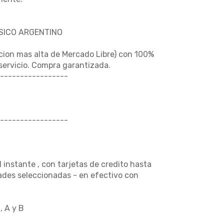
USICO ARGENTINO
cion mas alta de Mercado Libre) con 100%
 servicio. Compra garantizada.
-----------------
-----------------
nstante , con tarjetas de credito hasta
dades seleccionadas - en efectivo con
, A y B