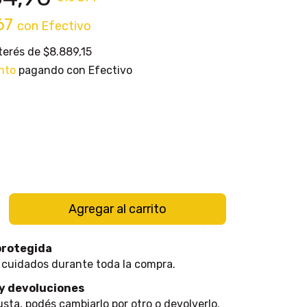
67
con
Efectivo
nterés de
$8.889,15
nto
pagando con Efectivo
protegida
 cuidados durante toda la compra.
y devoluciones
usta, podés cambiarlo por otro o devolverlo.