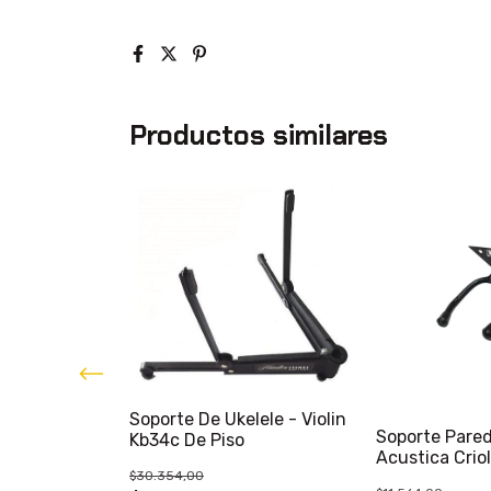
Productos similares
Soporte De Ukelele - Violin
d Base
Soporte Pared
Kb34c De Piso
Ukelele
Acustica Criol
$30.354,00
Bajo