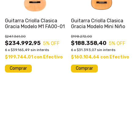
Guitarra Criolla Clasica
Guitarra Criolla Clasica
Gracia Modelo M1 FA00-01
Gracia Modelo Mini Niño
$247.361,00
$198.272,00
$234.992,95
$188.358,40
5
% OFF
5
% OFF
6
x
$39.165,49
sin interés
6
x
$31.393,07
sin interés
$199.744,01
con
Efectivo
$160.104,64
con
Efectivo
Comprar
Comprar