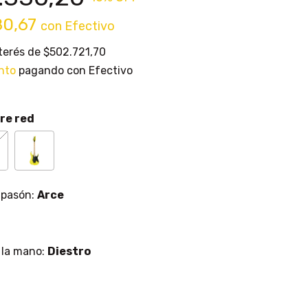
80,67
con
Efectivo
nterés de
$502.721,70
nto
pagando con Efectivo
are red
iapasón:
Arce
 la mano:
Diestro