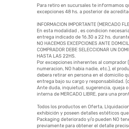
Para retiro en sucursales te informamos qu
excepciones 48 hs. a posterior de acredita
INFORMACION IMPORTANTE (MERCADO FLEX
En esta modalidad , es condicion necesaria
entrega indicado de 16.30 a 22 hs. durante
NO HACEMOS EXCEPCIONES ANTE DOMICIL
COMPRADOR DEBE SELECCIONAR UN DOMIC
HASTA LAS 22HS.
Por excepciones inherentes al comprador ( 
numeracion, NO habia nadie, etc.), el prod
debera retirar en persona en el domicilio 
entrega bajo su cargo y responsabilidad. 
Ante duda, inquietud, sugerencia, queja o
interna de MERCADO LIBRE, para una pront
Todos los productos en Oferta, LIquidacio
exhibición y poseen detalles estéticos qu
Packaging deteriorado y/o pueden NO tener
previamente para obtener el detalle preci