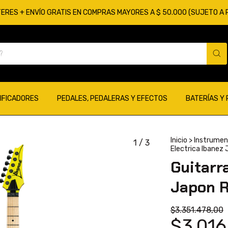
TERES + ENVÍO GRATIS EN COMPRAS MAYORES A $ 50.000 (SUJETO A
IFICADORES
PEDALES, PEDALERAS Y EFECTOS
BATERÍAS Y
Inicio
>
Instrumen
1
/
3
Electrica Ibanez
Guitarr
Japon R
$3.351.478,00
$3.016