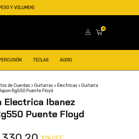
 PESO Y VOLUMEN)
0
 PERCUSIÓN
TECLAS
AUDIO
tos de Cuerdas
>
Guitarras
>
Electricas
>
Guitarra
 Japon Rg550 Puente Floyd
a Electrica Ibanez
g550 Puente Floyd
.330,20
10
% OFF