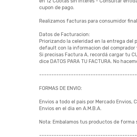
en 12 Cuotas sin interes - Consultar enti
cupon de pago.
Realizamos facturas para consumidor final
Datos de Facturacion:
Priorizando la celeridad en la entrega del 
default con la informacion del comprador 
Si precisas Factura A, recordá cargar tu C
dice DATOS PARA TU FACTURA. No hacemo
----------------------------------------
FORMAS DE ENVIO:
Envios a todo el pais por Mercado Envios, 
Envios en el dia en A.M.B.A.
Nota: Embalamos tus productos de forma 
----------------------------------------