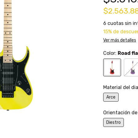
$2.563.8
6
cuotas sin i
15% de descue
Ver más detalles
Color:
Road fl
Material del d
Arce
Orientación de
Diestro