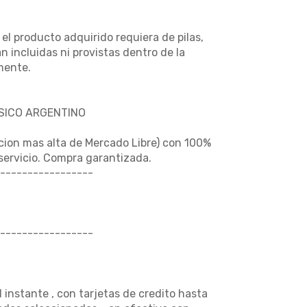
l producto adquirido requiera de pilas,
n incluidas ni provistas dentro de la
mente.
USICO ARGENTINO
cion mas alta de Mercado Libre) con 100%
 servicio. Compra garantizada.
-----------------
-----------------
nstante , con tarjetas de credito hasta