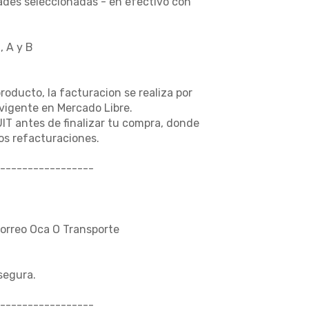
dades seleccionadas - en efectivo con
, A y B
producto, la facturacion se realiza por
vigente en Mercado Libre.
UIT antes de finalizar tu compra, donde
s refacturaciones.
-----------------
Correo Oca O Transporte
segura.
-----------------