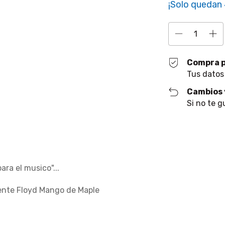
¡Solo quedan
Compra 
Tus datos
Cambios 
Si no te g
ra el musico"...
ente Floyd Mango de Maple