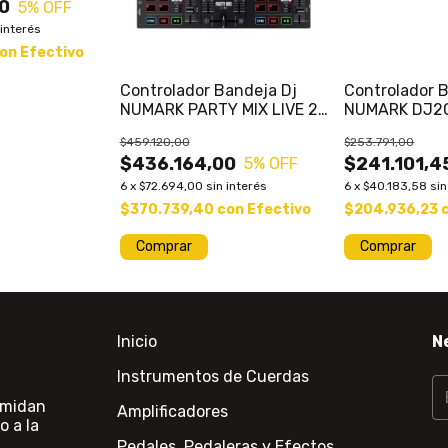
0
5
% OFF
 interés
on
Efectivo
Controlador Bandeja Dj
Controlador 
NUMARK PARTY MIX LIVE 2
NUMARK DJ2
Canales
Controlador 
$459.120,00
$253.791,00
$436.164,00
$241.101,4
5
% OFF
6
x
$72.694,00
sin interés
6
x
$40.183,58
sin
$370.739,40
con
Efectivo
$204.936,23
Inicio
N
Instrumentos de Cuerdas
 midan
Amplificadores
o a la
Pedales, Pedaleras y Efectos