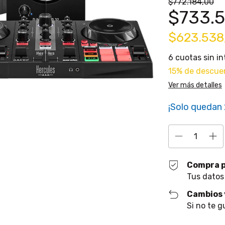
$772.184,00
$733.5
$623.538
6
cuotas sin i
15% de descue
Ver más detalles
¡Solo quedan
Compra 
Tus datos
Cambios 
Si no te g