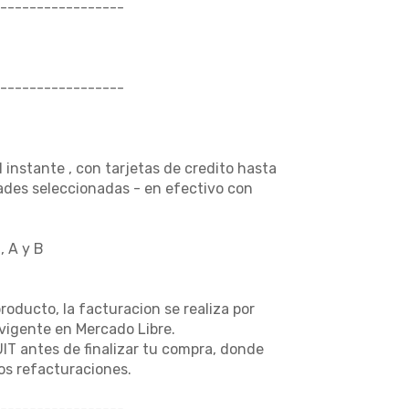
-----------------
-----------------
nstante , con tarjetas de credito hasta
dades seleccionadas - en efectivo con
, A y B
producto, la facturacion se realiza por
vigente en Mercado Libre.
UIT antes de finalizar tu compra, donde
s refacturaciones.