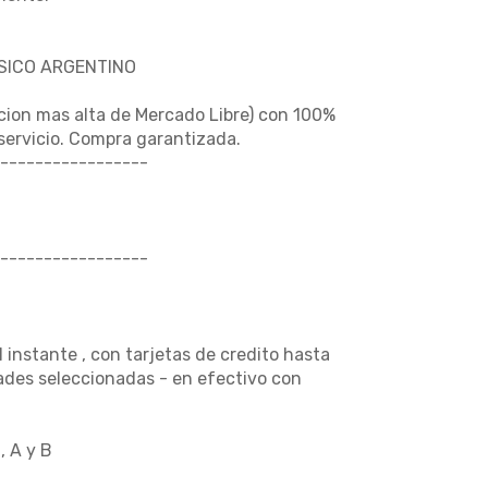
USICO ARGENTINO
cion mas alta de Mercado Libre) con 100%
 servicio. Compra garantizada.
-----------------
-----------------
nstante , con tarjetas de credito hasta
dades seleccionadas - en efectivo con
, A y B