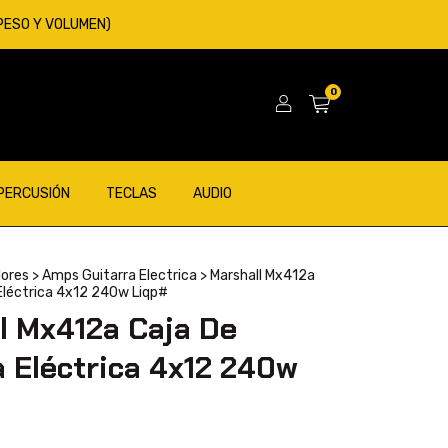
 PESO Y VOLUMEN)
0
 PERCUSIÓN
TECLAS
AUDIO
dores
>
Amps Guitarra Electrica
>
Marshall Mx412a
 Eléctrica 4x12 240w Liqp#
l Mx412a Caja De
a Eléctrica 4x12 240w