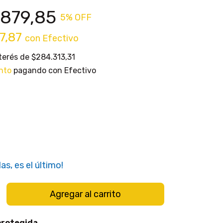
.879,85
5
% OFF
7,87
con
Efectivo
nterés de
$284.313,31
nto
pagando con Efectivo
as, es el último!
protegida