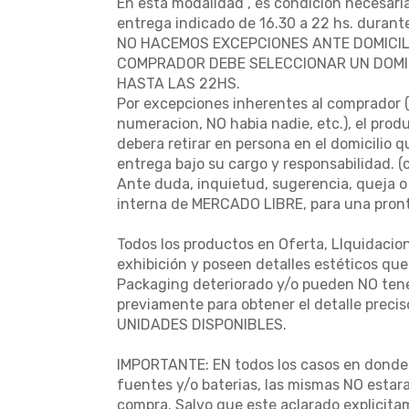
En esta modalidad , es condicion necesaria
entrega indicado de 16.30 a 22 hs. durante
NO HACEMOS EXCEPCIONES ANTE DOMICIL
COMPRADOR DEBE SELECCIONAR UN DOMIC
HASTA LAS 22HS.
Por excepciones inherentes al comprador ( 
numeracion, NO habia nadie, etc.), el prod
debera retirar en persona en el domicilio 
entrega bajo su cargo y responsabilidad. 
Ante duda, inquietud, sugerencia, queja o
interna de MERCADO LIBRE, para una pront
Todos los productos en Oferta, LIquidacio
exhibición y poseen detalles estéticos qu
Packaging deteriorado y/o pueden NO tener
previamente para obtener el detalle preci
UNIDADES DISPONIBLES.
IMPORTANTE: EN todos los casos en donde e
fuentes y/o baterias, las mismas NO estara
compra. Salvo que este aclarado explicita