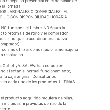
 la recepcion presencial en el domicilio de
 la jornada.
IOS LABORALES O COMERCIALES , EL
ILIO CON DISPONIBILIDAD HORARIA
NO funciona el timbre, NO figura la
ucto retorna a destino y el comprador
que se indique, o coordinar una nueva
(comprador)
 reclamo utilizar como medio la mensajeria
a resolucion.
n, Outlet y/o SALE%, han estado en
e no afectan el normal funcionamiento,
 la caja original. Consultanos
so en cada uno de los productos. ULTIMAS
l producto adquirido requiera de pilas,
n incluidas ni provistas dentro de la
mente.