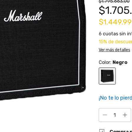
$1.795.663,00
$1.705
$1.449.99
6
cuotas sin i
15% de descue
Ver más detalles
Color:
Negro
¡No te lo pierd
Compra 