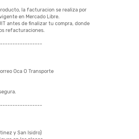
producto, la facturacion se realiza por
vigente en Mercado Libre.
UIT antes de finalizar tu compra, donde
s refacturaciones.
-----------------
Correo Oca O Transporte
segura.
-----------------
tinez y San Isidro)