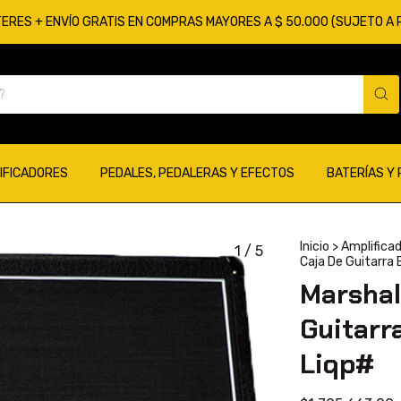
TERES + ENVÍO GRATIS EN COMPRAS MAYORES A $ 50.000 (SUJETO A
IFICADORES
PEDALES, PEDALERAS Y EFECTOS
BATERÍAS Y
Inicio
>
Amplifica
1
/
5
Caja De Guitarra
Marshal
Guitarr
Liqp#