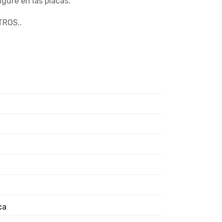
gure en las placas.
ROS..
ca