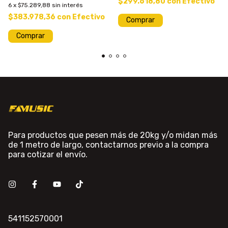
$299.618,80
con
Efectivo
6
x
$75.289,88
sin interés
$383.978,36
con
Efectivo
Comprar
Para productos que pesen más de 20kg y/o midan más
de 1 metro de largo, contactarnos previo a la compra
para cotizar el envío.
541152570001