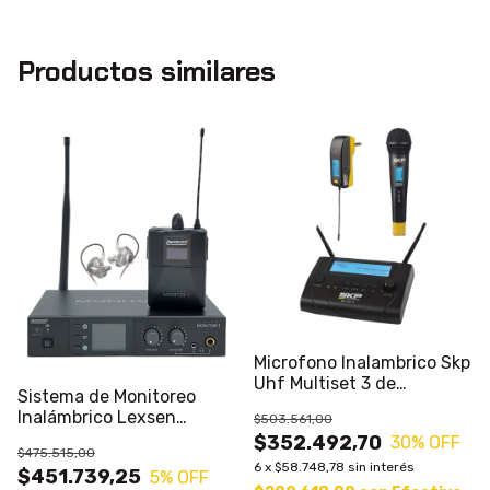
Productos similares
Microfono Inalambrico Skp
Uhf Multiset 3 de
Sistema de Monitoreo
Mano+instrumento
Inalámbrico Lexsen
$503.561,00
Monitor-1
$352.492,70
30
% OFF
$475.515,00
6
x
$58.748,78
sin interés
$451.739,25
5
% OFF