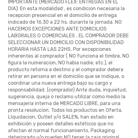
IMPORTANTE (MERCADO FLEX: ENTREGAS EN EL
DIA): En esta modalidad , es condicion necesaria la
recepcion presencial en el domicilio de entrega
indicado de 16.30 a 22 hs. durante la jornada. NO
HACEMOS EXCEPCIONES ANTE DOMICILIOS
LABORALES O COMERCIALES , EL COMPRADOR DEBE
SELECCIONAR UN DOMICILIO CON DISPONIBILIDAD
HORARIA HASTA LAS 22HS. Por excepciones
inherentes al comprador ( NO funciona el timbre, NO
figura la numeracion, NO habia nadie, etc.), el
producto retorna a destino y el comprador debera
retirar en persona en el domicilio que se indique, o
coordinar una nueva entrega bajo su cargo y
responsabilidad. (comprador) Ante duda, inquietud,
sugerencia, queja o reclamo utilizar como medio la
mensajeria interna de MERCADO LIBRE, para una
pronta resolucion. Todos los productos en Oferta,
LIquidacion, Outlet y/o SALE%, han estado en
exhibición y poseen detalles estéticos que no
afectan el normal funcionamiento, Packaging
deteriorado y/o pueden NO tener la caja original.