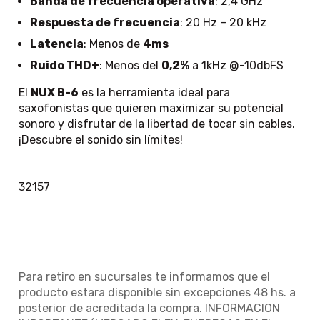
Banda de frecuencia operativa
: 2,4 GHz
Respuesta de frecuencia
: 20 Hz – 20 kHz
Latencia
: Menos de
4ms
Ruido THD+
: Menos del
0,2%
a 1kHz @-10dbFS
El
NUX B-6
es la herramienta ideal para
saxofonistas que quieren maximizar su potencial
sonoro y disfrutar de la libertad de tocar sin cables.
¡Descubre el sonido sin límites!
32157
Para retiro en sucursales te informamos que el
producto estara disponible sin excepciones 48 hs. a
posterior de acreditada la compra. INFORMACION