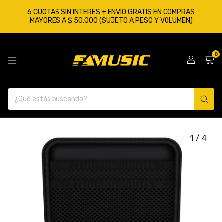
6 CUOTAS SIN INTERES + ENVÍO GRATIS EN COMPRAS
MAYORES A $ 50.000 (SUJETO A PESO Y VOLUMEN)
0
1
/
4