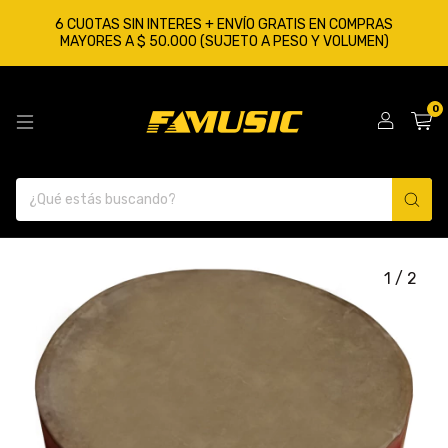
6 CUOTAS SIN INTERES + ENVÍO GRATIS EN COMPRAS
MAYORES A $ 50.000 (SUJETO A PESO Y VOLUMEN)
0
1
/
2