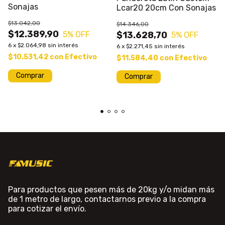
Sonajas
Lcar20 20cm Con Sonajas
$13.042,00
$14.346,00
$12.389,90
$13.628,70
5
% OFF
5
% OFF
6
x
$2.064,98
sin interés
6
x
$2.271,45
sin interés
$10.531,42
con
Efectivo
$11.584,40
con
Efectivo
Para productos que pesen más de 20kg y/o midan más
de 1 metro de largo, contactarnos previo a la compra
para cotizar el envío.