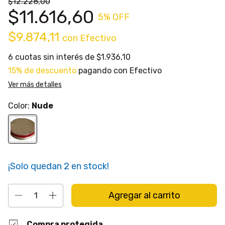
$12.228,00
$11.616,60
5
% OFF
$9.874,11
con
Efectivo
6
cuotas sin interés de
$1.936,10
15% de descuento
pagando con Efectivo
Ver más detalles
Color:
Nude
¡Solo quedan
2
en stock!
Compra protegida