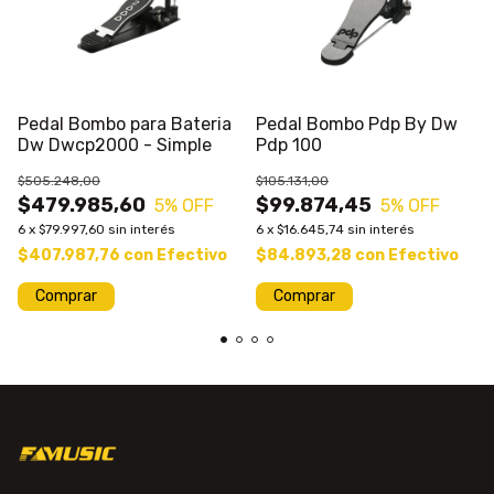
Pedal Bombo para Bateria
Pedal Bombo Pdp By Dw
Dw Dwcp2000 - Simple
Pdp 100
$505.248,00
$105.131,00
$479.985,60
$99.874,45
5
% OFF
5
% OFF
6
x
$79.997,60
sin interés
6
x
$16.645,74
sin interés
$407.987,76
con
Efectivo
$84.893,28
con
Efectivo