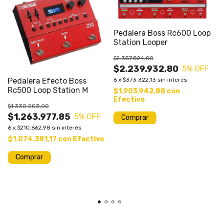
Pedalera Boss Rc600 Loop
Station Looper
$2.357.824,00
$2.239.932,80
5
% OFF
Pedalera Efecto Boss
6
x
$373.322,13
sin interés
Rc500 Loop Station M
$1.903.942,88
con
Efectivo
$1.330.503,00
$1.263.977,85
5
% OFF
6
x
$210.662,98
sin interés
$1.074.381,17
con
Efectivo