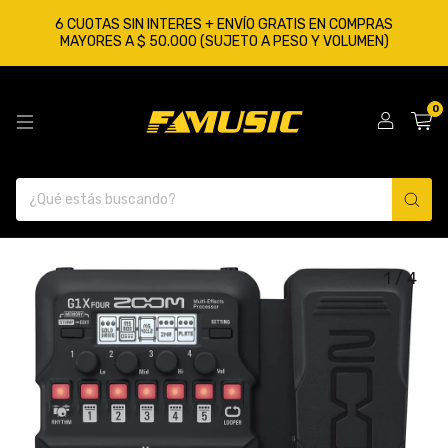
6 CUOTAS SIN INTERES + ENVÍO GRATIS EN COMPRAS
MAYORES A $ 50.000 (SUJETO A PESO Y VOLUMEN)
0
1
/
4