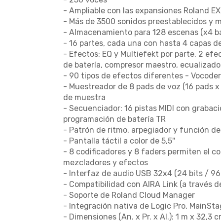
- Ampliable con las expansiones Roland E
- Más de 3500 sonidos preestablecidos y m
- Almacenamiento para 128 escenas (x4 b
- 16 partes, cada una con hasta 4 capas d
- Efectos: EQ y Multiefekt por parte, 2 ef
de batería, compresor maestro, ecualizad
- 90 tipos de efectos diferentes - Vocode
- Muestreador de 8 pads de voz (16 pads 
de muestra
- Secuenciador: 16 pistas MIDI con grabaci
programación de batería TR
- Patrón de ritmo, arpegiador y función d
- Pantalla táctil a color de 5,5''
- 8 codificadores y 8 faders permiten el co
mezcladores y efectos
- Interfaz de audio USB 32x4 (24 bits / 96
- Compatibilidad con AIRA Link (a través d
- Soporte de Roland Cloud Manager
- Integración nativa de Logic Pro, MainSt
- Dimensiones (An. x Pr. x Al.): 1 m x 32,3 