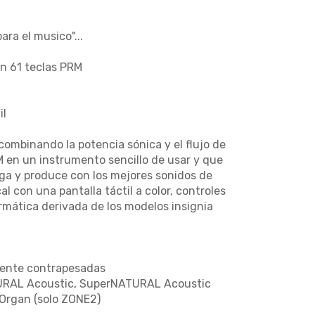
ra el musico"...
n 61 teclas PRM
il
mbinando la potencia sónica y el flujo de
M en un instrumento sencillo de usar y que
ega y produce con los mejores sonidos de
al con una pantalla táctil a color, controles
rmática derivada de los modelos insignia
amente contrapesadas
TURAL Acoustic, SuperNATURAL Acoustic
Organ (solo ZONE2)