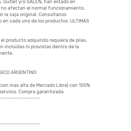
n, Outlet y/o SALE%, han estado en
e no afectan el normal funcionamiento,
 la caja original. Consultanos
so en cada uno de los productos. ULTIMAS
l producto adquirido requiera de pilas,
n incluidas ni provistas dentro de la
mente.
USICO ARGENTINO
cion mas alta de Mercado Libre) con 100%
 servicio. Compra garantizada.
-----------------
-----------------