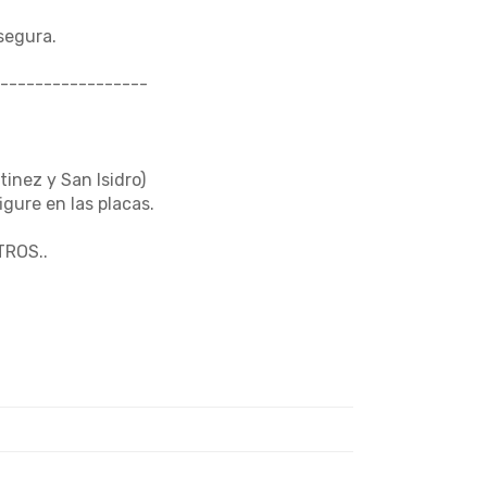
segura.
-----------------
tinez y San Isidro)
gure en las placas.
ROS..