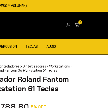
 PESO Y VOLUMEN)
0
 PERCUSIÓN
TECLAS
AUDIO
Controladores
>
Sintetizadores / Workstations
>
and Fantom 06 Workstation 61 Teclas
zador Roland Fantom
station 61 Teclas
.788,80
5
% OFF