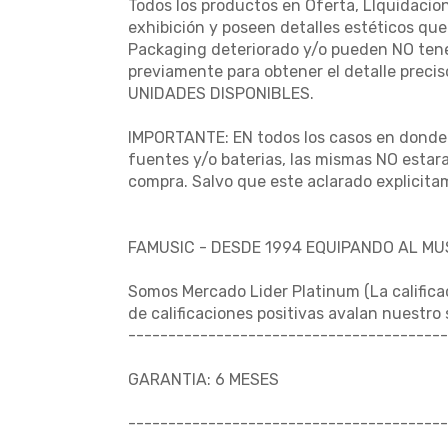
Todos los productos en Oferta, LIquidacio
exhibición y poseen detalles estéticos qu
Packaging deteriorado y/o pueden NO tener
previamente para obtener el detalle preci
UNIDADES DISPONIBLES.
IMPORTANTE: EN todos los casos en donde e
fuentes y/o baterias, las mismas NO estara
compra. Salvo que este aclarado explicita
FAMUSIC - DESDE 1994 EQUIPANDO AL M
Somos Mercado Lider Platinum (La califica
de calificaciones positivas avalan nuestro
----------------------------------------
GARANTIA: 6 MESES
----------------------------------------