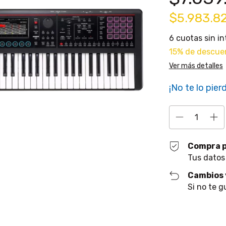
$5.983.8
6
cuotas sin i
15% de descue
Ver más detalles
¡No te lo pierd
Compra 
Tus datos
Cambios 
Si no te g