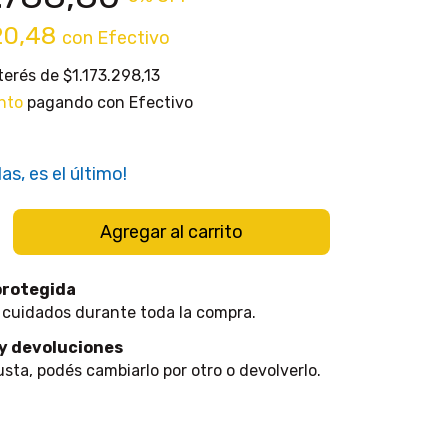
20,48
con
Efectivo
nterés de
$1.173.298,13
nto
pagando con Efectivo
as, es el último!
protegida
 cuidados durante toda la compra.
y devoluciones
usta, podés cambiarlo por otro o devolverlo.