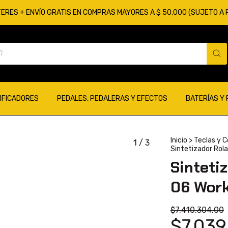
TERES + ENVÍO GRATIS EN COMPRAS MAYORES A $ 50.000 (SUJETO A
IFICADORES
PEDALES, PEDALERAS Y EFECTOS
BATERÍAS Y
Inicio
>
Teclas y 
1
/
3
Sintetizador Rol
Sinteti
06 Work
$7.410.304,00
$7.039