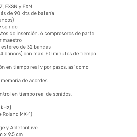
XZ, EXSN y EXM
ás de 90 kits de batería
ancos)
e sonido
ectos de inserción, 6 compresores de parte
or maestro
r estéreo de 32 bandas
x 4 bancos) con máx. 60 minutos de tiempo
ón en tiempo real y por pasos, así como
e memoria de acordes
ntrol en tiempo real de sonidos,
 kHz)
e Roland MX-1)
age y AbletonLive
cm x 9,5 cm