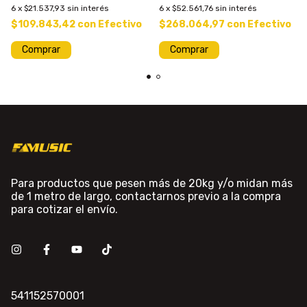
6
x
$21.537,93
sin interés
6
x
$52.561,76
sin interés
$109.843,42
con
Efectivo
$268.064,97
con
Efectivo
Para productos que pesen más de 20kg y/o midan más
de 1 metro de largo, contactarnos previo a la compra
para cotizar el envío.
541152570001