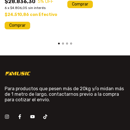
$28.836,30
5
% OFF
Comprar
6
x
$4.806,05
sin interés
$24.510,86
con
Efectivo
Comprar
Para productos que pesen más de 20kg y/o midan más
de 1 metro de largo, contactarnos previo a la compra
para cotizar el envío.