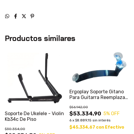
Productos similares
Ergoplay Soporte Gitano
Para Guitarra Reemplaza
Apoya Pie
$56.142,00
$53.334,90
Soporte De Ukelele - Violin
5
% OFF
Kb34c De Piso
6
x
$8.889,15
sin interés
$45.334,67
con
Efectivo
$30.354,00