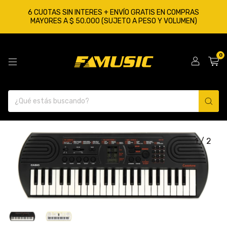
6 CUOTAS SIN INTERES + ENVÍO GRATIS EN COMPRAS
MAYORES A $ 50.000 (SUJETO A PESO Y VOLUMEN)
0
1
/
2