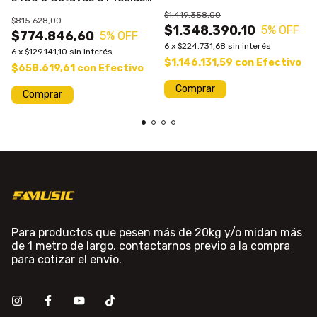
800 Tonos
T/piano
$1.419.358,00
$815.628,00
$1.348.390,10
5
% OFF
$774.846,60
5
% OFF
6
x
$224.731,68
sin interés
6
x
$129.141,10
sin interés
$1.146.131,59
con
Efectivo
$658.619,61
con
Efectivo
Comprar
Para productos que pesen más de 20kg y/o midan más
de 1 metro de largo, contactarnos previo a la compra
para cotizar el envío.