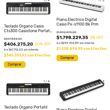
1
/
4
1
/
3
Piano Electrico Digital
Casio Px-s1100 Bk Prm
Teclado Organo Casio
Cts300 Casiotone Portatil
$1.892.873,00
61 Teclas
$1.798.229,35
5
% OFF
$507.844,00
6
x
$299.704,89
sin interés
$406.275,20
20
% OFF
$1.528.494,95
con
Efectivo
6
x
$67.712,53
sin interés
$345.333,92
con
Efectivo
Comprar
1
/
4
1
/
3
Teclado Organo Portatil
Piano Electrico Digital