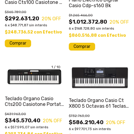
Casio Cts100 Casiotone 5
Casio Cdp-s160 Bk
Octavas
$365.789,00
$1.265.466,00
$292.631,20
20
% OFF
$1.012.372,80
20
% OFF
6
x
$48.771,87
sin interés
6
x
$168.728,80
sin interés
$248.736,52
con
Efectivo
$860.516,88
con
Efectivo
1
/
10
Teclado Organo Casio
Teclado Organo Casio Ct
Cts200 Casiotone Portatil
X800 5 Octavas 61 Teclas
61 Teclas -
Sensitivo
$431.963,00
$732.763,00
$345.570,40
20
% OFF
$586.210,40
20
% OFF
6
x
$57.595,07
sin interés
6
x
$97.701,73
sin interés