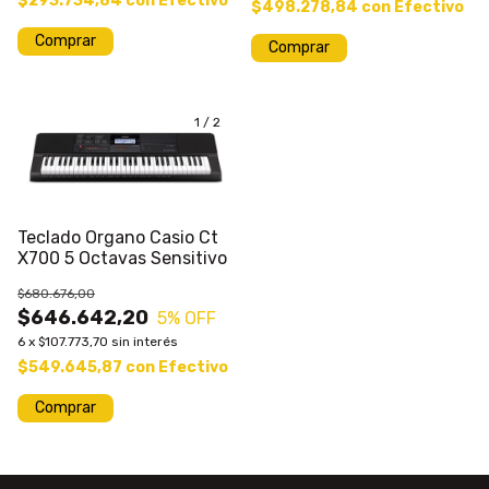
$293.734,84
con
Efectivo
$498.278,84
con
Efectivo
Comprar
Comprar
1
/
2
Teclado Organo Casio Ct
X700 5 Octavas Sensitivo
$680.676,00
$646.642,20
5
% OFF
6
x
$107.773,70
sin interés
$549.645,87
con
Efectivo
Comprar