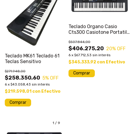
Teclado Organo Casio
Cts300 Casiotone Portatil
61 Teclas
$507.844,00
$406.275,20
20
% OFF
Teclado MK61 Teclado 61
6
x
$67.712,53
sin interés
Teclas Sensitivo
$345.333,92
con
Efectivo
$271.948,00
$258.350,60
5
% OFF
6
x
$43.058,43
sin interés
$219.598,01
con
Efectivo
Comprar
1
/
9