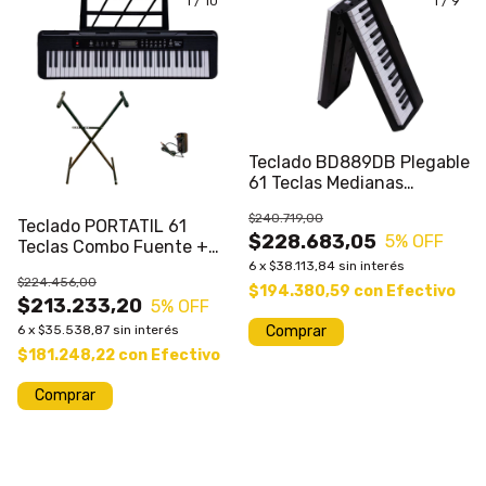
1
/
10
1
/
9
Teclado BD889DB Plegable
61 Teclas Medianas
Bluetooth MK
$240.719,00
Teclado PORTATIL 61
$228.683,05
5
% OFF
Teclas Combo Fuente +
Soporte MK
6
x
$38.113,84
sin interés
$224.456,00
$194.380,59
con
Efectivo
$213.233,20
5
% OFF
Comprar
6
x
$35.538,87
sin interés
$181.248,22
con
Efectivo