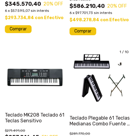
$345.570,40
20
% OFF
$586.210,40
20
% OFF
6
x
$57.595,07
sin interés
6
x
$97.701,73
sin interés
$293.734,84
con
Efectivo
$498.278,84
con
Efectivo
Comprar
Comprar
1
/
10
Teclado MK208 Teclado 61
Teclado Plegable 61 Teclas
Teclas Sensitivo
Medianas Combo Fuente +
Soporte MK
$271.491,00
$281.770,00