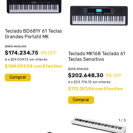
Teclado BD681Y 61 Teclas
Grandes Portatil MK
$183.405,00
$174.234,75
5
% OFF
Teclado MK168 Teclado 61
Teclas Sensitivo
6
x
$29.039,13
sin interés
$148.099,54
con
Efectivo
$213.314,00
$202.648,30
5
% OFF
Comprar
6
x
$33.774,72
sin interés
$172.251,06
con
Efectivo
Comprar
1
/
3