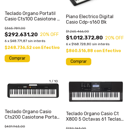
Teclado Organo Portatil
Piano Electrico Digital
Casio Cts100 Casiotone 5
Casio Cdp-s160 Bk
Octavas
$365.789,00
$1.265.466,00
$292.631,20
20
% OFF
$1.012.372,80
20
% OFF
6
x
$48.771,87
sin interés
6
x
$168.728,80
sin interés
$248.736,52
con
Efectivo
$860.516,88
con
Efectivo
1
/
10
Teclado Organo Casio
Teclado Organo Casio Ct
Cts200 Casiotone Portatil
X800 5 Octavas 61 Teclas
61 Teclas -
Sensitivo
$431.963,00
$732.763,00