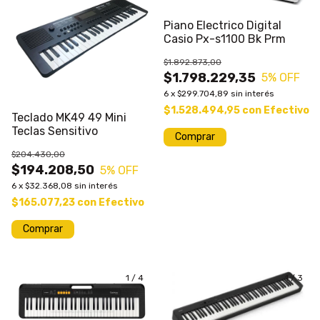
Piano Electrico Digital
Casio Px-s1100 Bk Prm
$1.892.873,00
$1.798.229,35
5
% OFF
6
x
$299.704,89
sin interés
$1.528.494,95
con
Efectivo
Teclado MK49 49 Mini
Teclas Sensitivo
Comprar
$204.430,00
$194.208,50
5
% OFF
6
x
$32.368,08
sin interés
$165.077,23
con
Efectivo
Comprar
1
/
4
1
/
3