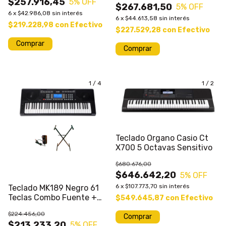
$257.916,45
5
% OFF
$267.681,50
5
% OFF
6
x
$42.986,08
sin interés
6
x
$44.613,58
sin interés
$219.228,98
con
Efectivo
$227.529,28
con
Efectivo
Comprar
1
/
4
1
/
2
Teclado Organo Casio Ct
X700 5 Octavas Sensitivo
$680.676,00
$646.642,20
5
% OFF
6
x
$107.773,70
sin interés
Teclado MK189 Negro 61
Teclas Combo Fuente +
$549.645,87
con
Efectivo
Soporte
$224.456,00
Comprar
$213.233,20
5
% OFF