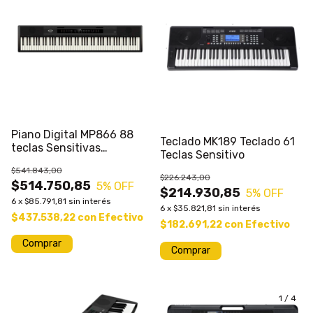
Piano Digital MP866 88
Teclado MK189 Teclado 61
teclas Sensitivas
Teclas Sensitivo
Mecanismo de Resorte
$541.843,00
$226.243,00
$514.750,85
5
% OFF
$214.930,85
5
% OFF
6
x
$85.791,81
sin interés
6
x
$35.821,81
sin interés
$437.538,22
con
Efectivo
$182.691,22
con
Efectivo
Comprar
1
/
4