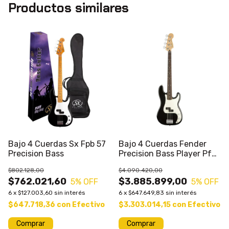
Productos similares
Bajo 4 Cuerdas Sx Fpb 57
Bajo 4 Cuerdas Fender
Precision Bass
Precision Bass Player Pfn
Mexico
$802.128,00
$4.090.420,00
$762.021,60
$3.885.899,00
5
% OFF
5
% OFF
6
x
$127.003,60
sin interés
6
x
$647.649,83
sin interés
$647.718,36
con
Efectivo
$3.303.014,15
con
Efectivo
Comprar
Comprar