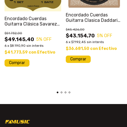
Encordado Cuerdas
Encordado Cuerdas
Guitarra Clasica Daddario
Guitarra Clásica Savarez
Ej43 Pro Arte Pr
520b Baja T Prm
$45.426,00
$51.732,00
$43.154,70
5
% OFF
$49.145,40
5
% OFF
6
x
$7.192,45
sin interés
6
x
$8.190,90
sin interés
$36.681,50
con
Efectivo
$41.773,59
con
Efectivo