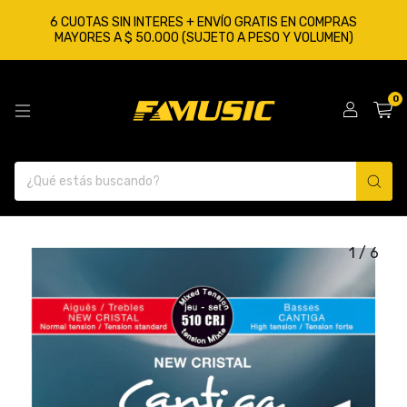
6 CUOTAS SIN INTERES + ENVÍO GRATIS EN COMPRAS
MAYORES A $ 50.000 (SUJETO A PESO Y VOLUMEN)
0
1
/
6