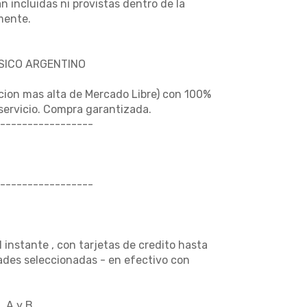
n incluidas ni provistas dentro de la
mente.
USICO ARGENTINO
cion mas alta de Mercado Libre) con 100%
 servicio. Compra garantizada.
-----------------
-----------------
nstante , con tarjetas de credito hasta
dades seleccionadas - en efectivo con
, A y B