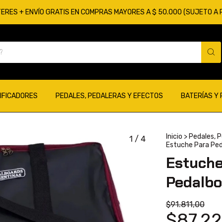
TERES + ENVÍO GRATIS EN COMPRAS MAYORES A $ 50.000 (SUJETO A
IFICADORES
PEDALES, PEDALERAS Y EFECTOS
BATERÍAS Y
Inicio
>
Pedales, P
1
/
4
Estuche Para Ped
Estuche
Pedalbo
$91.811,00
$87.22