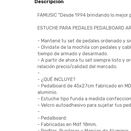
Descripción
FAMUSIC "Desde 1994 brindando lo mejor pa
ESTUCHE PARA PEDALES PEDALBOARD AR
- Mantené tu set de pedales ordenado y sie
- Olvidate de la mochila con pedales y ca
tiempo de armado y desarmado.
- A partir de ahora tu set siempre listo y
relación precio/calidad del mercado.
-
- ¿QUÉ INCLUYE?
- Pedalboard de 45x27cm fabricado en MDF
aluminio.
- Estuche tipo funda a medida confeccion
- Velcro autoadhesivo para sujetar tus ped
-
- Pedalboard:
- Fabricadas en Mdf 18mm.
- Perfiles, Punteras y Manijas de Aluminio.