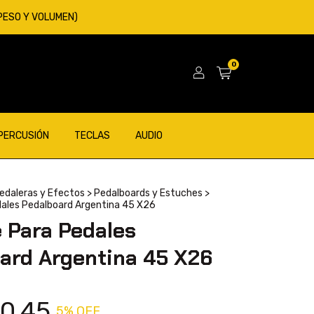
 PESO Y VOLUMEN)
0
 PERCUSIÓN
TECLAS
AUDIO
edaleras y Efectos
>
Pedalboards y Estuches
>
ales Pedalboard Argentina 45 X26
 Para Pedales
ard Argentina 45 X26
0,45
5
% OFF