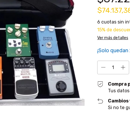
$74.137,
6
cuotas sin i
15% de descue
Ver más detalles
¡Solo quedan
Compra 
Tus datos
Cambios 
Si no te g