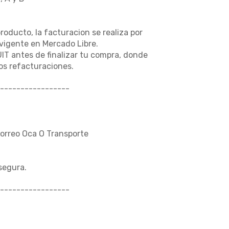
producto, la facturacion se realiza por
vigente en Mercado Libre.
UIT antes de finalizar tu compra, donde
s refacturaciones.
-----------------
Correo Oca O Transporte
segura.
-----------------