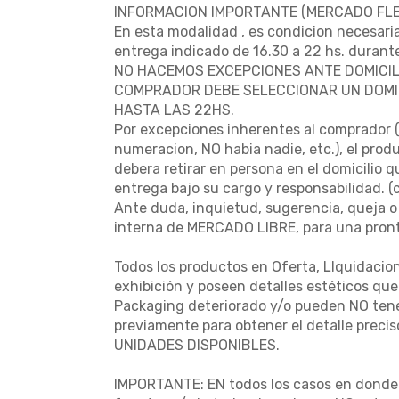
INFORMACION IMPORTANTE (MERCADO FLEX
En esta modalidad , es condicion necesaria
entrega indicado de 16.30 a 22 hs. durante
NO HACEMOS EXCEPCIONES ANTE DOMICIL
COMPRADOR DEBE SELECCIONAR UN DOMIC
HASTA LAS 22HS.
Por excepciones inherentes al comprador ( 
numeracion, NO habia nadie, etc.), el prod
debera retirar en persona en el domicilio 
entrega bajo su cargo y responsabilidad. 
Ante duda, inquietud, sugerencia, queja o
interna de MERCADO LIBRE, para una pront
Todos los productos en Oferta, LIquidacio
exhibición y poseen detalles estéticos qu
Packaging deteriorado y/o pueden NO tener
previamente para obtener el detalle preci
UNIDADES DISPONIBLES.
IMPORTANTE: EN todos los casos en donde e