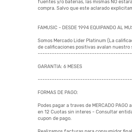
fuentes y/o baterias, las mismas NO estara
compra. Salvo que este aclarado explicita
FAMUSIC - DESDE 1994 EQUIPANDO AL M
Somos Mercado Lider Platinum (La califica
de calificaciones positivas avalan nuestro
----------------------------------------
GARANTIA: 6 MESES
----------------------------------------
FORMAS DE PAGO:
Podes pagar a traves de MERCADO PAGO al i
en 12 Cuotas sin interes - Consultar enti
cupon de pago.
Realizamos facturas para consumidor final