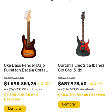
Uke Bass Fender Bajo
Guitarra Electrica Ibanez
Fullerton Escala Corta
Gio Grg131dx
20.25"
$1.682.475,00
$724.188,00
$1.598.351,25
$687.978,60
5
% OFF
5
% OFF
6
x
$266.391,88
sin interés
6
x
$114.663,10
sin interés
$1.358.598,56
con
$584.781,81
con
Efectivo
Efectivo
Comprar
Comprar