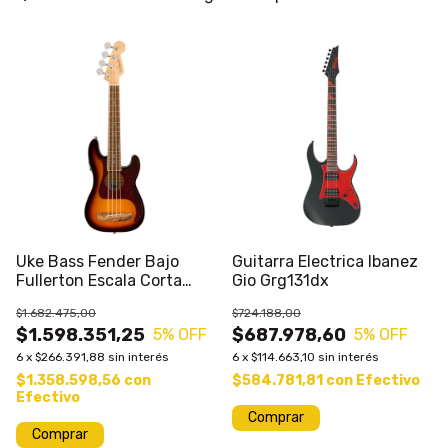
Uke Bass Fender Bajo
Guitarra Electrica Ibanez
Fullerton Escala Corta
Gio Grg131dx
20.25"
$1.682.475,00
$724.188,00
$1.598.351,25
$687.978,60
5
% OFF
5
% OFF
6
x
$266.391,88
sin interés
6
x
$114.663,10
sin interés
$1.358.598,56
con
$584.781,81
con
Efectivo
Efectivo
Comprar
Comprar