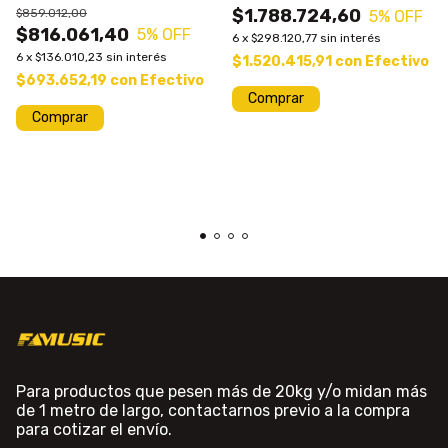
$1.788.724,60
$859.012,00
5
% OFF
$816.061,40
5
% OFF
6
x
$298.120,77
sin interés
6
x
$136.010,23
sin interés
$1.520.415,91
con
Efectivo
$693.652,19
con
Efectivo
Comprar
Para productos que pesen más de 20kg y/o midan más
de 1 metro de largo, contactarnos previo a la compra
para cotizar el envío.