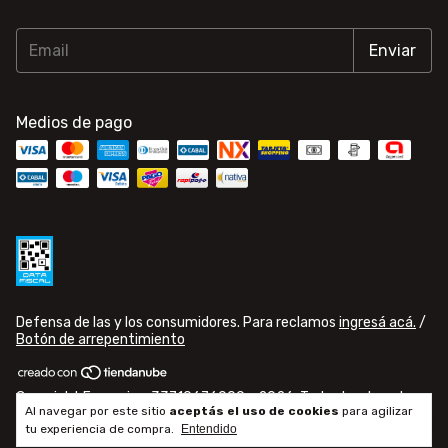
Medios de pago
Defensa de las y los consumidores. Para reclamos
ingresá acá.
/
Botón de arrepentimiento
Copyright Famusic - 33710676009 - 2026. Todos los derechos
Al navegar por este sitio
aceptás el uso de cookies
para agilizar
reservados.
tu experiencia de compra.
Entendido