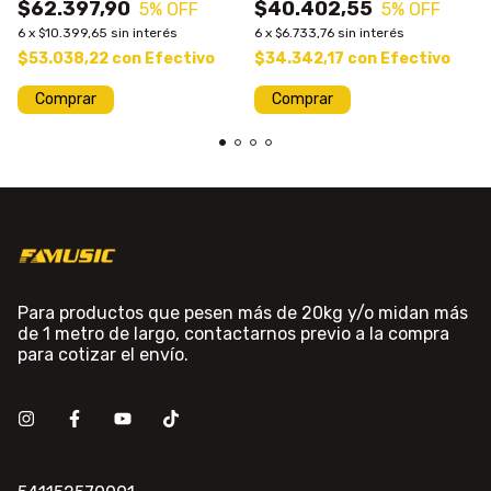
$62.397,90
$40.402,55
5
% OFF
5
% OFF
6
x
$10.399,65
sin interés
6
x
$6.733,76
sin interés
$53.038,22
con
Efectivo
$34.342,17
con
Efectivo
Para productos que pesen más de 20kg y/o midan más
de 1 metro de largo, contactarnos previo a la compra
para cotizar el envío.