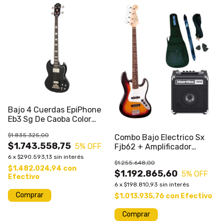
Bajo 4 Cuerdas EpiPhone
Eb3 Sg De Caoba Color
Ebony
$1.835.325,00
Combo Bajo Electrico Sx
$1.743.558,75
5
% OFF
Fjb62 + Amplificador
Hartke +acces
6
x
$290.593,13
sin interés
$1.255.648,00
$1.482.024,94
con
$1.192.865,60
5
% OFF
Efectivo
6
x
$198.810,93
sin interés
Comprar
$1.013.935,76
con
Efectivo
Comprar