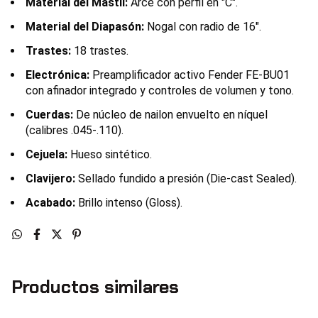
Material del Mástil:
Arce con perfil en "C".
Material del Diapasón:
Nogal con radio de 16".
Trastes:
18 trastes.
Electrónica:
Preamplificador activo Fender FE-BU01
con afinador integrado y controles de volumen y tono.
Cuerdas:
De núcleo de nailon envuelto en níquel
(calibres .045-.110).
Cejuela:
Hueso sintético.
Clavijero:
Sellado fundido a presión (Die-cast Sealed).
Acabado:
Brillo intenso (Gloss).
Productos similares